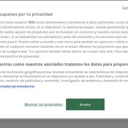
Con
cupamos por tu privacidad
ros como nuestros
1012
socios almacenamos y accedemos a datos personales, como d
 identificadores únicos, en tu dispositivo. Si seleccionas Acepto, estarás permitiendo 
de rastreo apoyen los propósitos que se muestran en «nosotros y nuestros socios trat
ionar». Si se deshabilitan los rastreadores, parte del contenido y los anuncios que ves
antes para ti. Puedes volver a acceder a este menú para cambiar tus opciones o retirar e
to en cualquier momento haciendo clic en el enlace «Mostrar los propósitos» que apar
or de la página web. Tus opciones tendrán efecto dentro de nuestro Sitio web. Para sab
stra política de privacidad.
sotros como nuestros asociados tratamos los datos para proporc
 Cartagena
s de localización geográfica precisa. Analizar activamente las características del disposit
ón. Almacenar la información en un dispositivo y/o acceder a ella. Publicidad y conteni
os, medición de publicidad y contenido, investigación de audiencia y desarrollo de ser
ociados (proveedores)
Mostrar los propósitos
Acepto