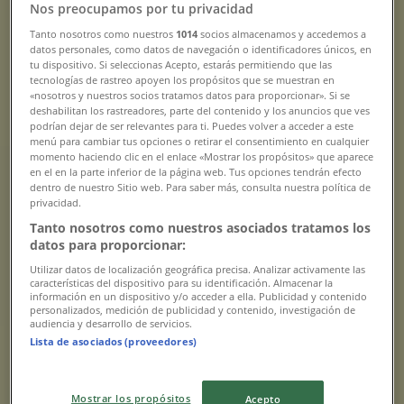
Nos preocupamos por tu privacidad
Publicidad
Tanto nosotros como nuestros
1014
socios almacenamos y accedemos a
datos personales, como datos de navegación o identificadores únicos, en
tu dispositivo. Si seleccionas Acepto, estarás permitiendo que las
tecnologías de rastreo apoyen los propósitos que se muestran en
«nosotros y nuestros socios tratamos datos para proporcionar». Si se
deshabilitan los rastreadores, parte del contenido y los anuncios que ves
podrían dejar de ser relevantes para ti. Puedes volver a acceder a este
menú para cambiar tus opciones o retirar el consentimiento en cualquier
momento haciendo clic en el enlace «Mostrar los propósitos» que aparece
en el en la parte inferior de la página web. Tus opciones tendrán efecto
dentro de nuestro Sitio web. Para saber más, consulta nuestra política de
privacidad.
Tanto nosotros como nuestros asociados tratamos los
datos para proporcionar:
{"numCatalogs":0}
Utilizar datos de localización geográfica precisa. Analizar activamente las
características del dispositivo para su identificación. Almacenar la
información en un dispositivo y/o acceder a ella. Publicidad y contenido
Horarios y direcciones Cascabel
personalizados, medición de publicidad y contenido, investigación de
audiencia y desarrollo de servicios.
Lista de asociados (proveedores)
Cascabel
Mostrar los propósitos
Acepto