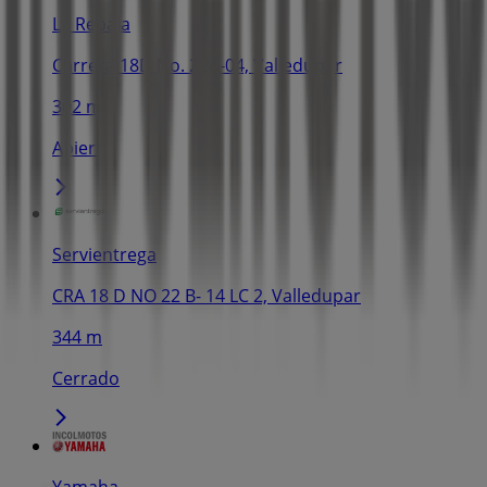
La Rebaja
Carrera 18D No. 22C-04, Valledupar
302 m
Abierto
Servientrega
CRA 18 D NO 22 B- 14 LC 2, Valledupar
344 m
Cerrado
Yamaha