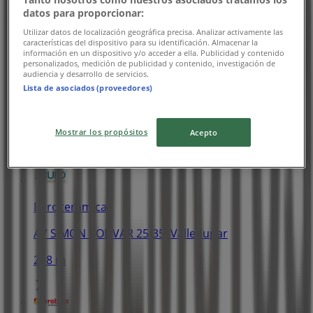
datos para proporcionar:
Utilizar datos de localización geográfica precisa. Analizar activamente las
características del dispositivo para su identificación. Almacenar la
Yamaha
información en un dispositivo y/o acceder a ella. Publicidad y contenido
personalizados, medición de publicidad y contenido, investigación de
audiencia y desarrollo de servicios.
Precio Especial
Lista de asociados (proveedores)
Vence el 31/12
Mostrar los propósitos
Acepto
Las tiendas más cercanas
Eurocerámica
AV SIMON BOLIVAR 25-35, Valledupar
288 m