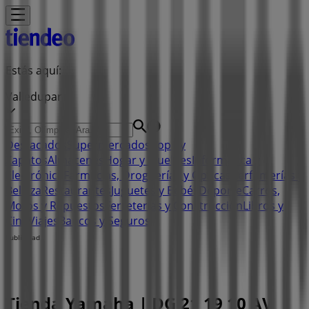
Estás aquí:
Valledupar
Destacados
Supermercados
Ropa y
Zapatos
Almacenes
Hogar y Muebles
Informática y
Electrónica
Farmacias, Droguerías y Ópticas
Perfumerías y
Belleza
Restaurantes
Juguetes y Bebés
Deporte
Carros,
Motos y Repuestos
Ferreterías y Construcción
Libros y
Cine
Viajes
Bancos y Seguros
Publicidad
Tienda Yamaha | DG 21 19 10 AV