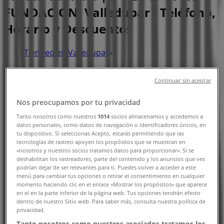
FUNDACION, Valledupar - Teléfono,
Horario y Descuentos
Tiendeo en Valledupar
»
Ofertas de Carros, Motos y Repuestos en
Valledupar
Continuar sin aceptar
»
Nos preocupamos por tu privacidad
Yamaha en Valledupar
»
Tanto nosotros como nuestros
1014
socios almacenamos y accedemos a
datos personales, como datos de navegación o identificadores únicos, en
Yamaha | DG 21 19 10 AV FUNDACION
tu dispositivo. Si seleccionas Acepto, estarás permitiendo que las
tecnologías de rastreo apoyen los propósitos que se muestran en
Mapa
5-4141871-4131951
«nosotros y nuestros socios tratamos datos para proporcionar». Si se
deshabilitan los rastreadores, parte del contenido y los anuncios que ves
Mapa
5-4141871-4131951
podrían dejar de ser relevantes para ti. Puedes volver a acceder a este
menú para cambiar tus opciones o retirar el consentimiento en cualquier
Ofertas de Yamaha en Valledupar
momento haciendo clic en el enlace «Mostrar los propósitos» que aparece
en el en la parte inferior de la página web. Tus opciones tendrán efecto
dentro de nuestro Sitio web. Para saber más, consulta nuestra política de
privacidad.
Tanto nosotros como nuestros asociados tratamos los