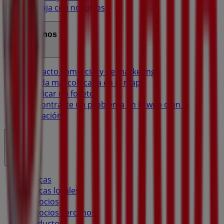
Trabaja con nosotros
Contáctanos
Contacto comercial y de marketing
Tienda mal colocada en el mapa
Notificar un folleto
¿Encontraste un problema en la web o en la
aplicación?
Índices
Marcas
Marcas locales
Negocios
Negocios cercanos
Productos