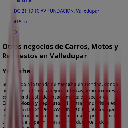
DG 21 19 10 AV FUNDACION, Valledupar
415 m
Otros negocios de Carros, Motos y
Repuestos en Valledupar
Yamaha
Bienvenido a la tienda de
Yamaha
en Tiendeo, donde
podrás descubrir las mejores
ofertas
,
promociones
y
catálogos
de esta destacada marca del sector de
Carros, Motos y Repuestos
. Nuestra tienda física está
ubicada en
DG 21 19 10 AV FUNDACION
,
Valledupar
, y
en ella encontrarás una amplia gama de productos de
calidad que te permitirán ahorrar durante todo el