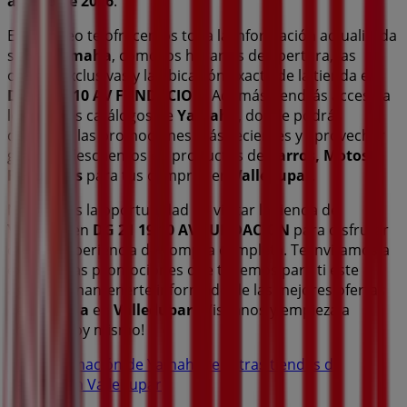
agosto de 2026
.
En Tiendeo te ofrecemos toda la información actualizada
sobre
Yamaha
, como los horarios de apertura, las
ofertas exclusivas y la ubicación exacta de la tienda en
DG 21 19 10 AV FUNDACION
. Además, tendrás acceso a
los últimos catálogos de
Yamaha
, donde podrás
descubrir las promociones más recientes y aprovechar
grandes descuentos en productos de
Carros, Motos y
Repuestos
para tus compras en
Valledupar
.
No pierdas la oportunidad de visitar la tienda de
Yamaha
en
DG 21 19 10 AV FUNDACION
para disfrutar
de una experiencia de compra completa. Te invitamos a
explorar las promociones que tenemos para ti este
agosto
y mantenerte informado de las mejores ofertas
de
Yamaha
en
Valledupar
. ¡Visítanos y empieza a
ahorrar hoy mismo!
Más información de Yamaha
Ver otras tiendas de
Yamaha en Valledupar
Publicidad