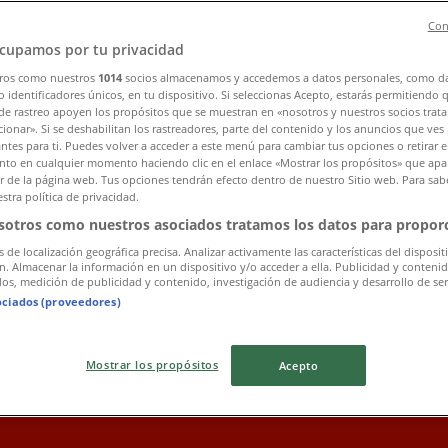
Con
cupamos por tu privacidad
 de Cabal
ros como nuestros
1014
socios almacenamos y accedemos a datos personales, como d
 identificadores únicos, en tu dispositivo. Si seleccionas Acepto, estarás permitiendo 
de rastreo apoyen los propósitos que se muestran en «nosotros y nuestros socios trat
ionar». Si se deshabilitan los rastreadores, parte del contenido y los anuncios que ves
antes para ti. Puedes volver a acceder a este menú para cambiar tus opciones o retirar e
to en cualquier momento haciendo clic en el enlace «Mostrar los propósitos» que apar
or de la página web. Tus opciones tendrán efecto dentro de nuestro Sitio web. Para sab
stra política de privacidad.
sotros como nuestros asociados tratamos los datos para proporc
s de localización geográfica precisa. Analizar activamente las características del disposit
ón. Almacenar la información en un dispositivo y/o acceder a ella. Publicidad y conteni
os, medición de publicidad y contenido, investigación de audiencia y desarrollo de ser
ociados (proveedores)
Mostrar los propósitos
Acepto