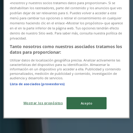
«nosotros y nuestros socios tratamos datos para proporcionar». Si se
deshabilitan los rastreadores, parte del contenido y los anuncios que ves
podrían dejar de ser relevantes para ti. Puedes volver a acceder a este
menú para cambiar tus opciones o retirar el consentimiento en cualquier
momento haciendo clic en el enlace «Mostrar los propósitos» que aparece
en el en la parte inferior de la página web. Tus opciones tendrán efecto
Renault
dentro de nuestro Sitio web. Para saber más, consulta nuestra política de
privacidad.
DUSTER ebrochure
Tanto nosotros como nuestros asociados tratamos los
datos para proporcionar:
Vence el 31/12
Utilizar datos de localización geográfica precisa. Analizar activamente las
características del dispositivo para su identificación. Almacenar la
información en un dispositivo y/o acceder a ella. Publicidad y contenido
personalizados, medición de publicidad y contenido, investigación de
audiencia y desarrollo de servicios.
Renault
Lista de asociados (proveedores)
MEGANE ETECH ebrochure
Mostrar los propósitos
Acepto
Vence el 31/12
78 m - Rionegro Antioquia
Renault