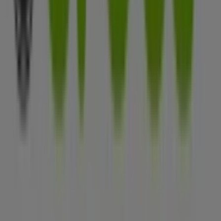
Tiendeo forma parte de Shopfully, la empresa
tecnológica que está reinventando las compras locales
en todo el mundo.
Tiendeo
¿Qué hacemos?
Soluciones para empresas
Noticias y prensa
Trabaja con nosotros