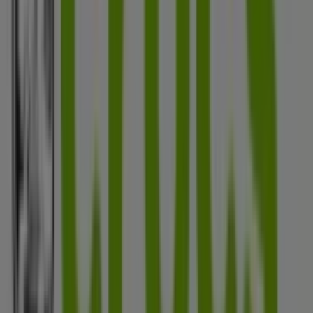
todo el
agosto de 2026
.
En Tiendeo te ofrecemos toda la información actualizada
sobre
Crocs
, como los horarios de apertura, las ofertas
exclusivas y la ubicación exacta de la tienda en
Calle 11 #
0-2
. Además, tendrás acceso a los últimos catálogos de
Crocs
, donde podrás descubrir las promociones más
recientes y aprovechar grandes descuentos en
productos de
Ropa y Zapatos
para tus compras en
Cúcuta
.
No pierdas la oportunidad de visitar la tienda de
Crocs
en
Calle 11 # 0-2
para disfrutar de una experiencia de
compra completa. Te invitamos a explorar las
promociones que tenemos para ti este
agosto
y
mantenerte informado de las mejores ofertas de
Crocs
en
Cúcuta
. ¡Visítanos y empieza a ahorrar hoy mismo!
Más información de Crocs
Ver otras tiendas de Crocs en
Cúcuta
Publicidad