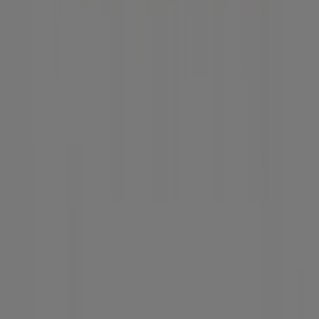
Contáctanos
Contacto comercial y de marketing
Tienda mal colocada en el mapa
Notificar un folleto
¿Encontraste un problema en la web o en la
aplicación?
Índices
Marcas
Marcas locales
Negocios
Negocios cercanos
Productos