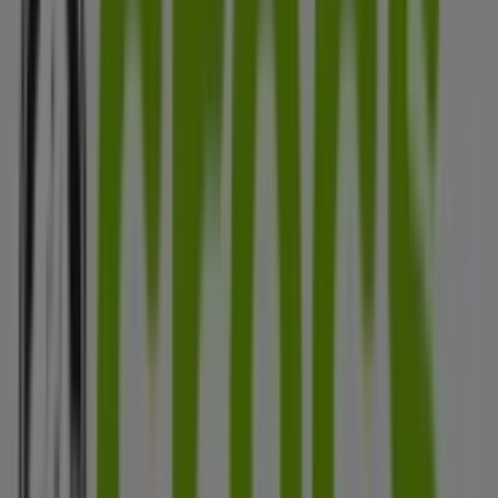
AKT
Av. 5 calle 12, Cúcuta
318 m
Otros negocios de Ropa y Zapatos
en Cúcuta
Crocs
Bienvenido a la tienda de
Crocs
en Tiendeo, donde
podrás descubrir las mejores
ofertas
,
promociones
y
catálogos
de esta destacada marca del sector de
Ropa y
Zapatos
. Nuestra tienda física está ubicada en
Calle 11 #
0-2
,
Cúcuta
, y en ella encontrarás una amplia gama de
productos de calidad que te permitirán ahorrar durante