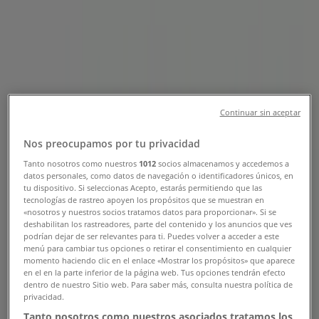
- Teléfono, Horario y Descuentos
Tiendeo en Cúcuta
»
Ofertas de Ropa y Zapatos en Cúcuta
»
Crocs en Cúcuta
»
Crocs | Calle 11 # 0-2
Continuar sin aceptar
Mapa
Nos preocupamos por tu privacidad
Mapa
Tanto nosotros como nuestros
1012
socios almacenamos y accedemos a
datos personales, como datos de navegación o identificadores únicos, en
Ofertas de Crocs en Cúcuta
tu dispositivo. Si seleccionas Acepto, estarás permitiendo que las
tecnologías de rastreo apoyen los propósitos que se muestran en
«nosotros y nuestros socios tratamos datos para proporcionar». Si se
deshabilitan los rastreadores, parte del contenido y los anuncios que ves
podrían dejar de ser relevantes para ti. Puedes volver a acceder a este
menú para cambiar tus opciones o retirar el consentimiento en cualquier
momento haciendo clic en el enlace «Mostrar los propósitos» que aparece
en el en la parte inferior de la página web. Tus opciones tendrán efecto
dentro de nuestro Sitio web. Para saber más, consulta nuestra política de
Crocs
privacidad.
Tanto nosotros como nuestros asociados tratamos los