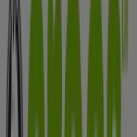
Lili Pink
Calle 12 Avenida 5 #5-23, Cúcuta
290 m
Abierto
DirecTV
Av.5 # 6-02, Cúcuta
290 m