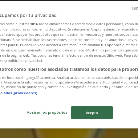
Con
é
»
cupamos por tu privacidad
ros como nuestros
1014
socios almacenamos y accedemos a datos personales, como d
 identificadores únicos, en tu dispositivo. Si seleccionas Acepto, estarás permitiendo 
de rastreo apoyen los propósitos que se muestran en «nosotros y nuestros socios trat
ionar». Si se deshabilitan los rastreadores, parte del contenido y los anuncios que ves
antes para ti. Puedes volver a acceder a este menú para cambiar tus opciones o retirar e
to en cualquier momento haciendo clic en el enlace «Mostrar los propósitos» que apar
or de la página web. Tus opciones tendrán efecto dentro de nuestro Sitio web. Para sab
stra política de privacidad.
sotros como nuestros asociados tratamos los datos para proporc
s de localización geográfica precisa. Analizar activamente las características del disposit
ón. Almacenar la información en un dispositivo y/o acceder a ella. Publicidad y conteni
os, medición de publicidad y contenido, investigación de audiencia y desarrollo de ser
ociados (proveedores)
Mostrar los propósitos
Acepto