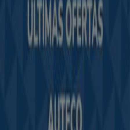
Trabaja con nosotros
Contáctanos
Contacto comercial y de marketing
Tienda mal colocada en el mapa
Notificar un folleto
¿Encontraste un problema en la web o en la
aplicación?
Índices
Marcas
Marcas locales
Negocios
Negocios cercanos
Productos