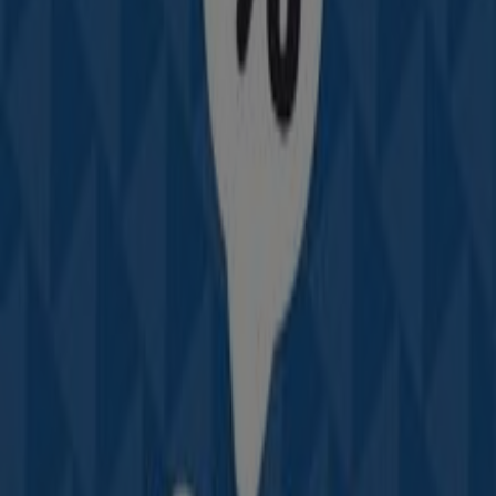
Auteco
Cra 15a 15 19, Cereté
121 m
Otros negocios de Carros, Motos y
Repuestos en Cereté
Auteco
Bienvenido a la tienda de
Auteco
en Tiendeo, donde
podrás descubrir las mejores
ofertas
,
promociones
y
catálogos
de esta destacada marca del sector de
Carros, Motos y Repuestos
. Nuestra tienda física está
ubicada en
Cra 15a 15 19
,
Cereté
, y en ella encontrarás
una amplia gama de productos de calidad que te