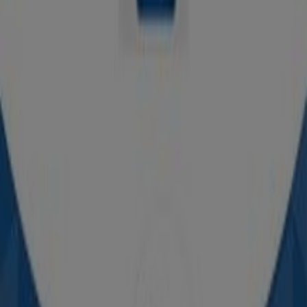
AKT
Carrera 15 Calle 8, Cereté
32 m
Cerrado
La Rebaja
Calle 14 No. 13-21, Cereté
59 m
Cerrado