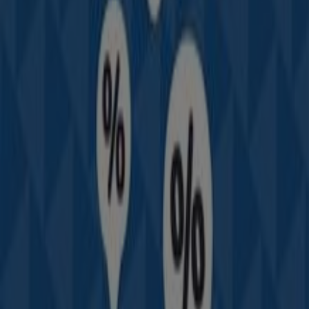
permitirán ahorrar durante todo el
agosto de 2026
.
En Tiendeo te ofrecemos toda la información actualizada
sobre
Auteco
, como los horarios de apertura, las ofertas
exclusivas y la ubicación exacta de la tienda en
Cra 15a
15 19
. Además, tendrás acceso a los últimos catálogos de
Auteco
, donde podrás descubrir las promociones más
recientes y aprovechar grandes descuentos en
productos de
Carros, Motos y Repuestos
para tus
compras en
Cereté
.
No pierdas la oportunidad de visitar la tienda de
Auteco
en
Cra 15a 15 19
para disfrutar de una experiencia de
compra completa. Te invitamos a explorar las
promociones que tenemos para ti este
agosto
y
mantenerte informado de las mejores ofertas de
Auteco
en
Cereté
. ¡Visítanos y empieza a ahorrar hoy mismo!
Más información de Auteco
Ver otras tiendas de Auteco
en Cereté
Publicidad