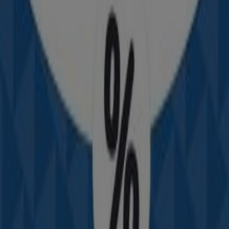
Davivienda
Calle 12 no. 15 - 17, Cereté
99 m
Cerrado
Ara
Carrera 14 B # 13C - 24, Cereté
118 m
Cerrado