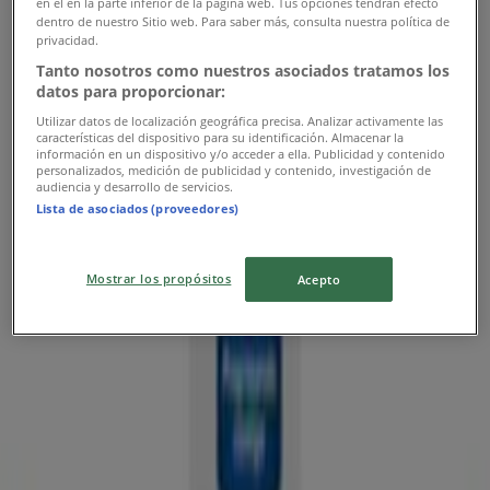
Auteco
en el en la parte inferior de la página web. Tus opciones tendrán efecto
dentro de nuestro Sitio web. Para saber más, consulta nuestra política de
privacidad.
Ofertas Auteco
Tanto nosotros como nuestros asociados tratamos los
datos para proporcionar:
Vence el 30/6
121 m - Cereté
Utilizar datos de localización geográfica precisa. Analizar activamente las
características del dispositivo para su identificación. Almacenar la
Publicidad
información en un dispositivo y/o acceder a ella. Publicidad y contenido
personalizados, medición de publicidad y contenido, investigación de
audiencia y desarrollo de servicios.
Lista de asociados (proveedores)
Mostrar los propósitos
Acepto
Las tiendas más cercanas