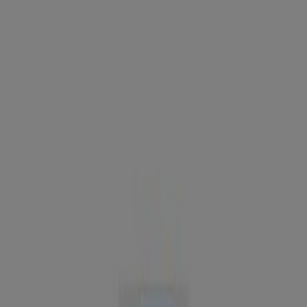
Estás aquí:
Cereté
Destacados
Supermercados
Ropa y
Zapatos
Almacenes
Hogar y Muebles
Informática y
Electrónica
Farmacias, Droguerías y Ópticas
Perfumerías y
Belleza
Restaurantes
Juguetes y Bebés
Deporte
Carros,
Motos y Repuestos
Ferreterías y Construcción
Libros y
Cine
Viajes
Bancos y Seguros
Publicidad
Tienda Auteco | Cra 15a 15 19,