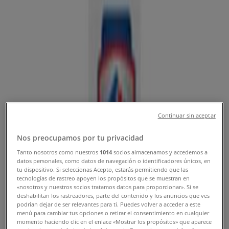
Cereté - Teléfono, Horario y
Descuentos
Tiendeo en Cereté
»
Ofertas de Carros, Motos y Repuestos en Cereté
»
Auteco en Cereté
»
Continuar sin aceptar
Auteco | Cra 15a 15 19
Nos preocupamos por tu privacidad
Mapa
7746415
Mapa
7746415
Tanto nosotros como nuestros
1014
socios almacenamos y accedemos a
datos personales, como datos de navegación o identificadores únicos, en
tu dispositivo. Si seleccionas Acepto, estarás permitiendo que las
Ofertas de Auteco en Cereté
tecnologías de rastreo apoyen los propósitos que se muestran en
«nosotros y nuestros socios tratamos datos para proporcionar». Si se
deshabilitan los rastreadores, parte del contenido y los anuncios que ves
podrían dejar de ser relevantes para ti. Puedes volver a acceder a este
menú para cambiar tus opciones o retirar el consentimiento en cualquier
momento haciendo clic en el enlace «Mostrar los propósitos» que aparece