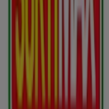
Supermercados
. Nuestra tienda física está ubicada en
Cr. 6 N° 5A - 20
,
Cajicá
, y en ella encontrarás una amplia
gama de productos de calidad que te permitirán ahorrar
durante todo el
agosto de 2026
.
En Tiendeo te ofrecemos toda la información actualizada
sobre
Surtimax
, como los horarios de apertura, las
ofertas exclusivas y la ubicación exacta de la tienda en
Cr. 6 N° 5A - 20
. Además, tendrás acceso a los últimos
catálogos de
Surtimax
, donde podrás descubrir las
promociones más recientes y aprovechar grandes
descuentos en productos de
Supermercados
para tus
compras en
Cajicá
.
No pierdas la oportunidad de visitar la tienda de
Surtimax
en
Cr. 6 N° 5A - 20
para disfrutar de una
experiencia de compra completa. Te invitamos a
explorar las promociones que tenemos para ti este
agosto
y mantenerte informado de las mejores ofertas
de
Surtimax
en
Cajicá
. ¡Visítanos y empieza a ahorrar
hoy mismo!