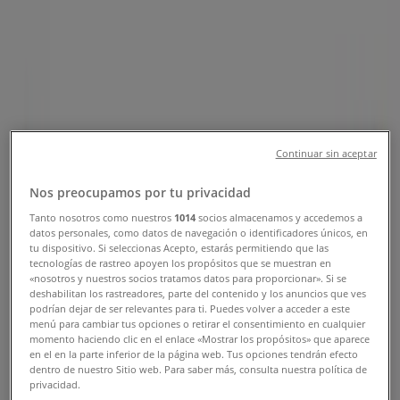
Cajicá - Teléfono, horarios y ofertas
Tiendeo en Cajicá
»
Ofertas de Supermercados en Cajicá
»
Surtimax en Cajicá
»
Surtimax | Cr. 6 N° 5A - 20
Continuar sin aceptar
Mapa
Mapa
Nos preocupamos por tu privacidad
Tanto nosotros como nuestros
1014
socios almacenamos y accedemos a
Ofertas de Surtimax en Cajicá
datos personales, como datos de navegación o identificadores únicos, en
tu dispositivo. Si seleccionas Acepto, estarás permitiendo que las
tecnologías de rastreo apoyen los propósitos que se muestran en
«nosotros y nuestros socios tratamos datos para proporcionar». Si se
deshabilitan los rastreadores, parte del contenido y los anuncios que ves
podrían dejar de ser relevantes para ti. Puedes volver a acceder a este
menú para cambiar tus opciones o retirar el consentimiento en cualquier
momento haciendo clic en el enlace «Mostrar los propósitos» que aparece
en el en la parte inferior de la página web. Tus opciones tendrán efecto
Surtimax
dentro de nuestro Sitio web. Para saber más, consulta nuestra política de
privacidad.