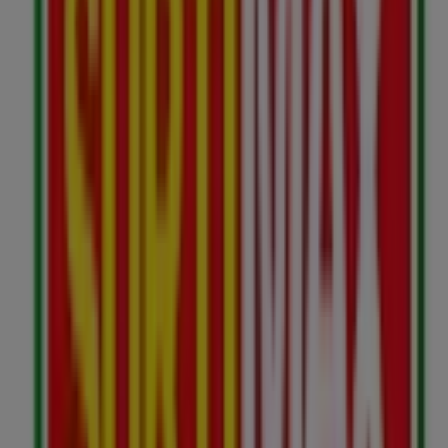
Surtimax
Cr. 6 N° 5A - 20, Cajicá
77 m
Otros negocios de Supermercados
en Cajicá
Surtimax
Bienvenido a la tienda de
Surtimax
en Tiendeo, donde
podrás descubrir las mejores
ofertas
,
promociones
y
catálogos
de esta destacada marca del sector de