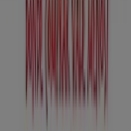
¿Qué hacemos?
Soluciones para empresas
Noticias y prensa
Trabaja con nosotros
Contáctanos
Contacto comercial y de marketing
Tienda mal colocada en el mapa
Notificar un folleto
¿Encontraste un problema en la web o en la
aplicación?
Índices
Marcas