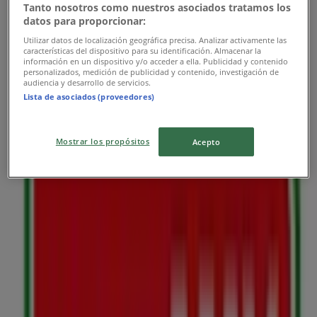
Martes del Campo en frutas y verduras
Tanto nosotros como nuestros asociados tratamos los
datos para proporcionar:
Vence el 29/12
Utilizar datos de localización geográfica precisa. Analizar activamente las
características del dispositivo para su identificación. Almacenar la
información en un dispositivo y/o acceder a ella. Publicidad y contenido
Las tiendas más cercanas
personalizados, medición de publicidad y contenido, investigación de
audiencia y desarrollo de servicios.
Lista de asociados (proveedores)
Mostrar los propósitos
Acepto
Domino's Pizza
Carrera 6 # 6 - 04, Cajicá
27 m
Cerrado
TodoColchon