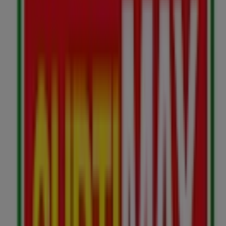
Carrera 5 # 3 - 104 Sur, Cajicá
57 m
Cerrado
Banco Caja Social
CRA. 6 5-07, Cajicá
68 m
Servibanca
Cra. 6 No. 5-19, Cajicá
77 m