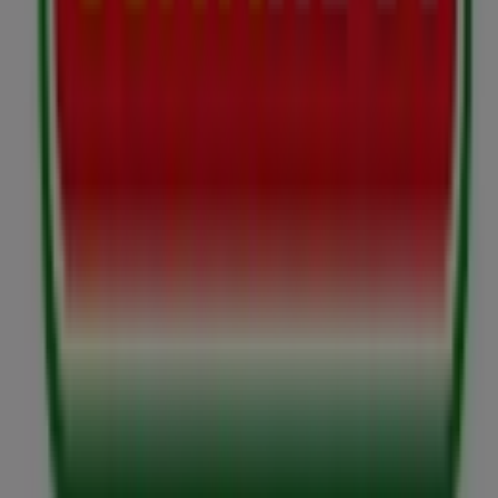
Más información de Surtimax
Ver otras tiendas de
Surtimax en Cajicá
Publicidad