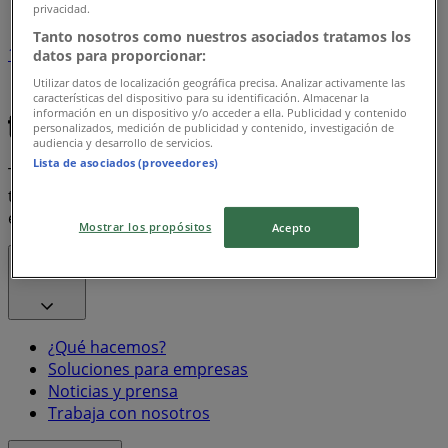
privacidad.
Tanto nosotros como nuestros asociados tratamos los
1
datos para proporcionar:
Utilizar datos de localización geográfica precisa. Analizar activamente las
Bon Preu
Frito Lay
características del dispositivo para su identificación. Almacenar la
información en un dispositivo y/o acceder a ella. Publicidad y contenido
personalizados, medición de publicidad y contenido, investigación de
audiencia y desarrollo de servicios.
Lista de asociados (proveedores)
Tiendeo forma parte de Shopfully, la empresa
tecnológica que está reinventando las compras locales
en todo el mundo.
Mostrar los propósitos
Acepto
Tiendeo
¿Qué hacemos?
Soluciones para empresas
Noticias y prensa
Trabaja con nosotros