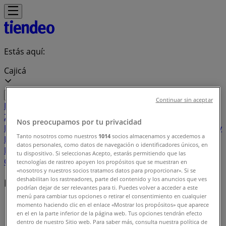
Estás aquí:
Cajicá
Continuar sin aceptar
Destacados
Supermercados
Ropa y
Zapatos
Almacenes
Hogar y Muebles
Informática y
Nos preocupamos por tu privacidad
Electrónica
Farmacias, Droguerías y Ópticas
Perfumerías y
Tanto nosotros como nuestros
1014
socios almacenamos y accedemos a
Belleza
Restaurantes
Juguetes y Bebés
Deporte
Carros,
datos personales, como datos de navegación o identificadores únicos, en
Motos y Repuestos
Ferreterías y Construcción
Libros y
tu dispositivo. Si seleccionas Acepto, estarás permitiendo que las
Cine
Viajes
Bancos y Seguros
tecnologías de rastreo apoyen los propósitos que se muestran en
«nosotros y nuestros socios tratamos datos para proporcionar». Si se
deshabilitan los rastreadores, parte del contenido y los anuncios que ves
Marcas locales
podrían dejar de ser relevantes para ti. Puedes volver a acceder a este
menú para cambiar tus opciones o retirar el consentimiento en cualquier
Tiendeo en Cajicá
»
momento haciendo clic en el enlace «Mostrar los propósitos» que aparece
en el en la parte inferior de la página web. Tus opciones tendrán efecto
Índice marcas
dentro de nuestro Sitio web. Para saber más, consulta nuestra política de