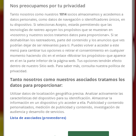
Vence el 17/8
5.0 km - Zarzal
Nos preocupamos por tu privacidad
Tanto nosotros como nuestros
1014
socios almacenamos y accedemos a
datos personales, como datos de navegación o identificadores únicos, en
tu dispositivo. Si seleccionas Acepto, estarás permitiendo que las
Olímpica
tecnologías de rastreo apoyen los propósitos que se muestran en
«nosotros y nuestros socios tratamos datos para proporcionar». Si se
deshabilitan los rastreadores, parte del contenido y los anuncios que ves
Ofertas y gangas exclusivas
podrían dejar de ser relevantes para ti. Puedes volver a acceder a este
menú para cambiar tus opciones o retirar el consentimiento en cualquier
Vence el 31/8
5.0 km - Zarzal
momento haciendo clic en el enlace «Mostrar los propósitos» que aparece
en el en la parte inferior de la página web. Tus opciones tendrán efecto
dentro de nuestro Sitio web. Para saber más, consulta nuestra política de
privacidad.
Olímpica
Tanto nosotros como nuestros asociados tratamos los
datos para proporcionar:
Nuestras mejores gangas
Utilizar datos de localización geográfica precisa. Analizar activamente las
características del dispositivo para su identificación. Almacenar la
información en un dispositivo y/o acceder a ella. Publicidad y contenido
Vence el 19/8
5.0 km - Zarzal
personalizados, medición de publicidad y contenido, investigación de
audiencia y desarrollo de servicios.
Lista de asociados (proveedores)
Olímpica