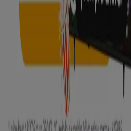
¿Encontraste un problema en la web o en la
aplicación?
Índices
Marcas
Marcas locales
Negocios
Negocios cercanos
Productos
Productos locales
Ciudades
Descargar la app Tiendeo