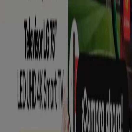
Tiendeo forma parte de Shopfully, la empresa
tecnológica que está reinventando las compras locales
en todo el mundo.
Tiendeo
¿Qué hacemos?
Soluciones para empresas
Noticias y prensa
Trabaja con nosotros
Contáctanos
Contacto comercial y de marketing
Tienda mal colocada en el mapa
Notificar un folleto