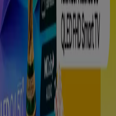
Vence el 8/8
Sabaneta
Nuevo
Éxito
Ofertas Éxito
Vence el 9/8
Sabaneta
Ver más
Publicidad