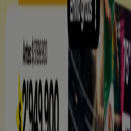
Tiendeo international
España
Italia
United Kingdom
México
Brasil
Colombia
Argentina
France
United States
Nederland
Deutschland
Perú
Chile
Portugal
Australia
Türkiye
Polska
Norge
Österreich
Sverige
Ecuador
Singapore
South Africa
Canada
Danmark
Suomi
日本
Ελλάδα
한국
Belgique
Schweiz
United Arab Emirates
România
Maroc
Ceská republika
Slovenská republika
Magyarország
България
Publicidad