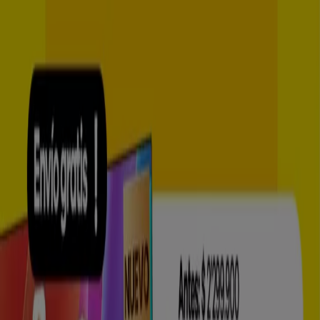
Estás aquí:
Sabaneta
Destacados
Supermercados
Ropa y
Zapatos
Almacenes
Hogar y Muebles
Informática y
Electrónica
Farmacias, Droguerías y Ópticas
Perfumerías y
Belleza
Restaurantes
Juguetes y Bebés
Deporte
Carros,
Motos y Repuestos
Ferreterías y Construcción
Libros y
Cine
Viajes
Bancos y Seguros
Publicidad
Top catálogos en Sabaneta