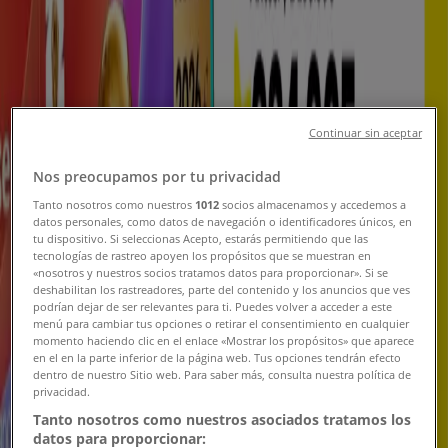
Nuevo
Payless
Continuar sin aceptar
30% de descuento
Nos preocupamos por tu privacidad
Vence el 2/9
Sabaneta
Tanto nosotros como nuestros
1012
socios almacenamos y accedemos a
datos personales, como datos de navegación o identificadores únicos, en
tu dispositivo. Si seleccionas Acepto, estarás permitiendo que las
tecnologías de rastreo apoyen los propósitos que se muestran en
«nosotros y nuestros socios tratamos datos para proporcionar». Si se
Olímpica
deshabilitan los rastreadores, parte del contenido y los anuncios que ves
podrían dejar de ser relevantes para ti. Puedes volver a acceder a este
Ofertas exclusivas para nuestros clientes
menú para cambiar tus opciones o retirar el consentimiento en cualquier
momento haciendo clic en el enlace «Mostrar los propósitos» que aparece
en el en la parte inferior de la página web. Tus opciones tendrán efecto
Vence el 17/8
Sabaneta
dentro de nuestro Sitio web. Para saber más, consulta nuestra política de
privacidad.
Tanto nosotros como nuestros asociados tratamos los
datos para proporcionar:
Olímpica