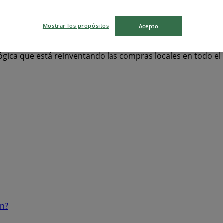
Mostrar los propósitos
Acepto
ógica que está reinventando las compras locales en todo e
ón?