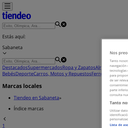
Estás aquí:
Sabaneta
Nos preo
Tanto nosot
navegación o
Destacados
Supermercados
Ropa y Zapatos
Almacenes
Hog
tecnologías 
Bebés
Deporte
Carros, Motos y Repuestos
Ferreterías y Co
para proporc
de ser relev
Marcas locales
consentimien
parte inferi
consulta nue
Tiendeo en Sabaneta
»
Tanto no
Índice marcas
Utilizar dato
identificaci
personalizad
Lista de as
1