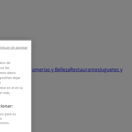
tinuar sin aceptar
atos de
que las
 y Ópticas
Perfumerías y Belleza
Restaurantes
Juguetes y
amos datos
 podrían dejar
l
ece en el en la
er más,
ionar:
ivo para su
do
vicios.