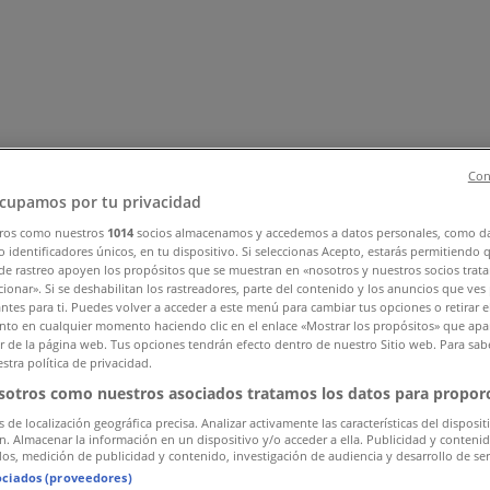
Con
cupamos por tu privacidad
ros como nuestros
1014
socios almacenamos y accedemos a datos personales, como d
 identificadores únicos, en tu dispositivo. Si seleccionas Acepto, estarás permitiendo 
ar y Muebles
Informática y Electrónica
Farmacias, Droguerías
de rastreo apoyen los propósitos que se muestran en «nosotros y nuestros socios trat
nstrucción
Libros y Cine
Viajes
Bancos y Seguros
ionar». Si se deshabilitan los rastreadores, parte del contenido y los anuncios que ves
antes para ti. Puedes volver a acceder a este menú para cambiar tus opciones o retirar e
to en cualquier momento haciendo clic en el enlace «Mostrar los propósitos» que apar
or de la página web. Tus opciones tendrán efecto dentro de nuestro Sitio web. Para sab
stra política de privacidad.
sotros como nuestros asociados tratamos los datos para proporc
s de localización geográfica precisa. Analizar activamente las características del disposit
ón. Almacenar la información en un dispositivo y/o acceder a ella. Publicidad y conteni
os, medición de publicidad y contenido, investigación de audiencia y desarrollo de ser
ociados (proveedores)