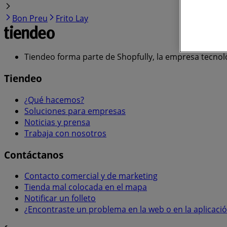
Bon Preu
Frito Lay
Tiendeo forma parte de Shopfully, la empresa tecnol
Tiendeo
¿Qué hacemos?
Soluciones para empresas
Noticias y prensa
Trabaja con nosotros
Contáctanos
Contacto comercial y de marketing
Tienda mal colocada en el mapa
Notificar un folleto
¿Encontraste un problema en la web o en la aplicaci