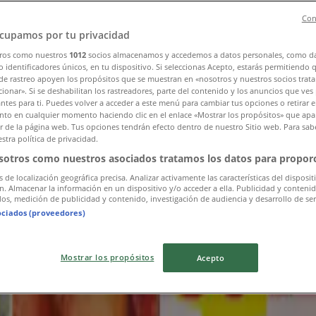
Con
cupamos por tu privacidad
ros como nuestros
1012
socios almacenamos y accedemos a datos personales, como d
 identificadores únicos, en tu dispositivo. Si seleccionas Acepto, estarás permitiendo 
de rastreo apoyen los propósitos que se muestran en «nosotros y nuestros socios trat
ionar». Si se deshabilitan los rastreadores, parte del contenido y los anuncios que ves
antes para ti. Puedes volver a acceder a este menú para cambiar tus opciones o retirar e
to en cualquier momento haciendo clic en el enlace «Mostrar los propósitos» que apar
ciudad
or de la página web. Tus opciones tendrán efecto dentro de nuestro Sitio web. Para sab
stra política de privacidad.
sotros como nuestros asociados tratamos los datos para proporc
s de localización geográfica precisa. Analizar activamente las características del disposit
ón. Almacenar la información en un dispositivo y/o acceder a ella. Publicidad y conteni
os, medición de publicidad y contenido, investigación de audiencia y desarrollo de ser
ociados (proveedores)
Mostrar los propósitos
Acepto