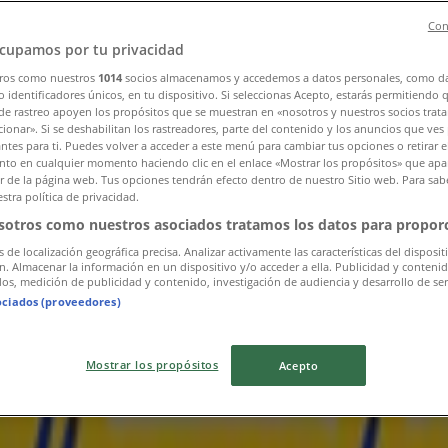
Con
cupamos por tu privacidad
ros como nuestros
1014
socios almacenamos y accedemos a datos personales, como d
 identificadores únicos, en tu dispositivo. Si seleccionas Acepto, estarás permitiendo 
de rastreo apoyen los propósitos que se muestran en «nosotros y nuestros socios trat
ionar». Si se deshabilitan los rastreadores, parte del contenido y los anuncios que ves
antes para ti. Puedes volver a acceder a este menú para cambiar tus opciones o retirar e
to en cualquier momento haciendo clic en el enlace «Mostrar los propósitos» que apar
ciudad
or de la página web. Tus opciones tendrán efecto dentro de nuestro Sitio web. Para sab
stra política de privacidad.
sotros como nuestros asociados tratamos los datos para proporc
s de localización geográfica precisa. Analizar activamente las características del disposit
ón. Almacenar la información en un dispositivo y/o acceder a ella. Publicidad y conteni
os, medición de publicidad y contenido, investigación de audiencia y desarrollo de ser
ociados (proveedores)
Mostrar los propósitos
Acepto