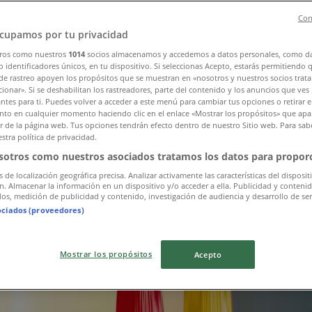
Con
cupamos por tu privacidad
ros como nuestros
1014
socios almacenamos y accedemos a datos personales, como d
 identificadores únicos, en tu dispositivo. Si seleccionas Acepto, estarás permitiendo 
de rastreo apoyen los propósitos que se muestran en «nosotros y nuestros socios trat
ionar». Si se deshabilitan los rastreadores, parte del contenido y los anuncios que ves
antes para ti. Puedes volver a acceder a este menú para cambiar tus opciones o retirar e
to en cualquier momento haciendo clic en el enlace «Mostrar los propósitos» que apar
 en Buesaco
or de la página web. Tus opciones tendrán efecto dentro de nuestro Sitio web. Para sab
stra política de privacidad.
sotros como nuestros asociados tratamos los datos para proporc
s de localización geográfica precisa. Analizar activamente las características del disposit
ón. Almacenar la información en un dispositivo y/o acceder a ella. Publicidad y conteni
os, medición de publicidad y contenido, investigación de audiencia y desarrollo de ser
ociados (proveedores)
Mostrar los propósitos
Acepto