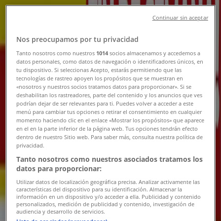
Continuar sin aceptar
Nos preocupamos por tu privacidad
Surtimax
Tanto nosotros como nuestros
1014
socios almacenamos y accedemos a
datos personales, como datos de navegación o identificadores únicos, en
tu dispositivo. Si seleccionas Acepto, estarás permitiendo que las
Martes del Campo en frutas y verduras
tecnologías de rastreo apoyen los propósitos que se muestran en
«nosotros y nuestros socios tratamos datos para proporcionar». Si se
Vence el 29/12
deshabilitan los rastreadores, parte del contenido y los anuncios que ves
podrían dejar de ser relevantes para ti. Puedes volver a acceder a este
{"numCatalogs":1}
menú para cambiar tus opciones o retirar el consentimiento en cualquier
momento haciendo clic en el enlace «Mostrar los propósitos» que aparece
Horarios y direcciones Surtimax
en el en la parte inferior de la página web. Tus opciones tendrán efecto
dentro de nuestro Sitio web. Para saber más, consulta nuestra política de
privacidad.
Tanto nosotros como nuestros asociados tratamos los
datos para proporcionar:
Surtimax
Utilizar datos de localización geográfica precisa. Analizar activamente las
características del dispositivo para su identificación. Almacenar la
Cr. 39A N° 34 - 24 sur, Bogotá
información en un dispositivo y/o acceder a ella. Publicidad y contenido
personalizados, medición de publicidad y contenido, investigación de
4.5 km
audiencia y desarrollo de servicios.