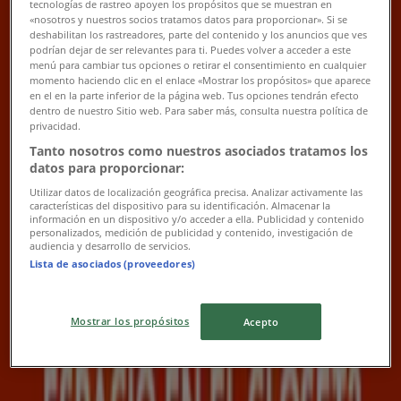
tecnologías de rastreo apoyen los propósitos que se muestran en
«nosotros y nuestros socios tratamos datos para proporcionar». Si se
cra 48 calle 50 sur 128 cc Mayorca megaplaza,
deshabilitan los rastreadores, parte del contenido y los anuncios que ves
Sabaneta
podrían dejar de ser relevantes para ti. Puedes volver a acceder a este
menú para cambiar tus opciones o retirar el consentimiento en cualquier
1.8 km
momento haciendo clic en el enlace «Mostrar los propósitos» que aparece
en el en la parte inferior de la página web. Tus opciones tendrán efecto
dentro de nuestro Sitio web. Para saber más, consulta nuestra política de
Cerrado
privacidad.
Tanto nosotros como nuestros asociados tratamos los
datos para proporcionar:
Utilizar datos de localización geográfica precisa. Analizar activamente las
Payless
características del dispositivo para su identificación. Almacenar la
información en un dispositivo y/o acceder a ella. Publicidad y contenido
personalizados, medición de publicidad y contenido, investigación de
Cr 48 #32 b sur 139 local 262, Envigado
audiencia y desarrollo de servicios.
Lista de asociados (proveedores)
4.0 km
Cerrado
Mostrar los propósitos
Acepto
Payless