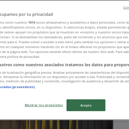
Con
cupamos por tu privacidad
ros como nuestros
1014
socios almacenamos y accedemos a datos personales, como d
 identificadores únicos, en tu dispositivo. Si seleccionas Acepto, estarás permitiendo 
de rastreo apoyen los propósitos que se muestran en «nosotros y nuestros socios trat
ionar». Si se deshabilitan los rastreadores, parte del contenido y los anuncios que ves
antes para ti. Puedes volver a acceder a este menú para cambiar tus opciones o retirar e
to en cualquier momento haciendo clic en el enlace «Mostrar los propósitos» que apar
or de la página web. Tus opciones tendrán efecto dentro de nuestro Sitio web. Para sab
stra política de privacidad.
sotros como nuestros asociados tratamos los datos para proporc
s de localización geográfica precisa. Analizar activamente las características del disposit
ón. Almacenar la información en un dispositivo y/o acceder a ella. Publicidad y conteni
os, medición de publicidad y contenido, investigación de audiencia y desarrollo de ser
ociados (proveedores)
Mostrar los propósitos
Acepto