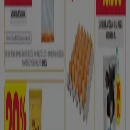
Cerrado
Otros negocios de Supermercados
en Pereira
Ara
Bienvenido a la tienda de
Ara
en Tiendeo, donde podrás
descubrir las mejores
ofertas
,
promociones
y
catálogos
de esta destacada marca del sector de
Supermercados
.
Nuestra tienda física está ubicada en
Carrera 13 # 37 -
71
,
Pereira
, y en ella encontrarás una amplia gama de
productos de calidad que te permitirán ahorrar durante
todo el
agosto de 2026
.
En Tiendeo te ofrecemos toda la información actualizada
sobre
Ara
, como los horarios de apertura, las ofertas
exclusivas y la ubicación exacta de la tienda en
Carrera