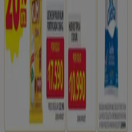
13 # 37 - 71
. Además, tendrás acceso a los últimos
catálogos de
Ara
, donde podrás descubrir las
promociones más recientes y aprovechar grandes
descuentos en productos de
Supermercados
para tus
compras en
Pereira
.
No pierdas la oportunidad de visitar la tienda de
Ara
en
Carrera 13 # 37 - 71
para disfrutar de una experiencia de
compra completa. Te invitamos a explorar las
promociones que tenemos para ti este
agosto
y
mantenerte informado de las mejores ofertas de
Ara
en
Pereira
. ¡Visítanos y empieza a ahorrar hoy mismo!
Más información de Ara
Ver otras tiendas de Ara en
Pereira
Publicidad