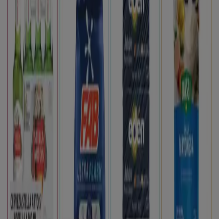
Tiendeo forma parte de Shopfully, la empresa
tecnológica que está reinventando las compras locales
en todo el mundo.
Tiendeo
¿Qué hacemos?
Soluciones para empresas
Noticias y prensa
Trabaja con nosotros
Contáctanos