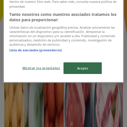
dentro de nuestro Sitio web. Para saber más, consulta nuestra política de
privacidad.
Folleto ahorros s32
Tanto nosotros como nuestros asociados tratamos los
datos para proporcionar:
Vence el 12/8
Utilizar datos de localización geográfica precisa. Analizar activamente las
características del dispositivo para su identificación. Almacenar la
Nuevo
información en un dispositivo y/o acceder a ella. Publicidad y contenido
personalizados, medición de publicidad y contenido, investigación de
audiencia y desarrollo de servicios.
Lista de asociados (proveedores)
Ara
Ofertas Ara
Mostrar los propósitos
Acepto
Vence el 12/8
527 m - Pereira
Publicidad