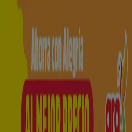
Estás aquí:
Pereira
Destacados
Supermercados
Ropa y
Zapatos
Almacenes
Hogar y Muebles
Informática y
Electrónica
Farmacias, Droguerías y Ópticas
Perfumerías y
Belleza
Restaurantes
Juguetes y Bebés
Deporte
Carros,
Motos y Repuestos
Ferreterías y Construcción
Libros y
Cine
Viajes
Bancos y Seguros
Publicidad
Tienda Ara | Carrera 13 # 37 - 71,