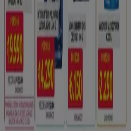
Contacto comercial y de marketing
Tienda mal colocada en el mapa
Notificar un folleto
¿Encontraste un problema en la web o en la
aplicación?
Índices
Marcas
Marcas locales
Negocios
Negocios cercanos
Productos
Productos locales
Ciudades
Descargar la app Tiendeo