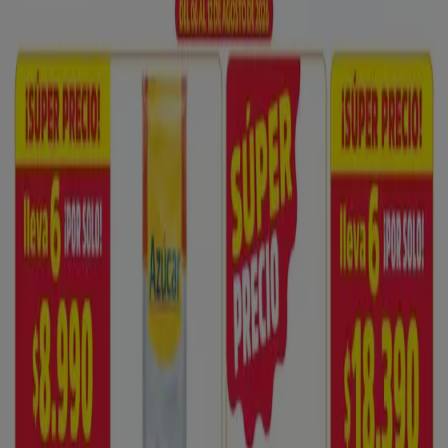
Cl. 17 # 29-36 (B. Cuidad Jardin), Pereira
430 m
Ara
Calle 14 Cra 29 esquina, Pereira
527 m
Senthia
Carrera 23Bis 71 - 33, Pereira
541 m