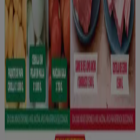
Las tiendas más cercanas
Farmacenter
Mz.8 Cs.9 Comunidad los Heroes, Pereira
42 m
Farmacenter