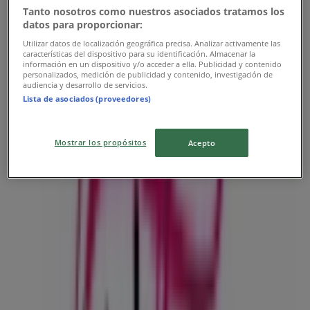
Tanto nosotros como nuestros asociados tratamos los
datos para proporcionar:
Utilizar datos de localización geográfica precisa. Analizar activamente las
características del dispositivo para su identificación. Almacenar la
información en un dispositivo y/o acceder a ella. Publicidad y contenido
personalizados, medición de publicidad y contenido, investigación de
audiencia y desarrollo de servicios.
Lista de asociados (proveedores)
Las tiendas más cercanas
Mostrar los propósitos
Acepto
Suzuki
Carrera 52 No. 40-23, Medellín
13 m
Mundimotos