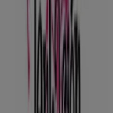
129 m
BBVA
CIRCULAR 73A No. 34A-96 LOCAL 101, Medellín
140 m
Otros negocios de Ropa y Zapatos
en Medellín
Tentación Jeans
Bienvenido a la tienda de
Tentación Jeans
en Tiendeo,
donde podrás descubrir las mejores
ofertas
,