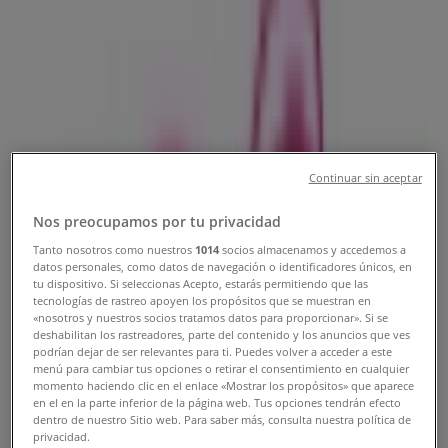
74D 32B-52, , Medellín - Teléfono,
Horario y Descuentos
Tiendeo en Medellín
»
Ofertas de Ropa y Zapatos en Medellín
»
Tentación Jeans en Medellín
»
Continuar sin aceptar
Tentación Jeans | Diogonal 74D 32B-52,
Nos preocupamos por tu privacidad
Mapa
574)4118817(57)31082
Mapa
574)4118817(57)31082
Tanto nosotros como nuestros
1014
socios almacenamos y accedemos a
datos personales, como datos de navegación o identificadores únicos, en
Estamos a punto de publicar ofertas de Tentación Jeans
tu dispositivo. Si seleccionas Acepto, estarás permitiendo que las
tecnologías de rastreo apoyen los propósitos que se muestran en
«nosotros y nuestros socios tratamos datos para proporcionar». Si se
Publicidad
deshabilitan los rastreadores, parte del contenido y los anuncios que ves
podrían dejar de ser relevantes para ti. Puedes volver a acceder a este
menú para cambiar tus opciones o retirar el consentimiento en cualquier
momento haciendo clic en el enlace «Mostrar los propósitos» que aparece
en el en la parte inferior de la página web. Tus opciones tendrán efecto
dentro de nuestro Sitio web. Para saber más, consulta nuestra política de
privacidad.