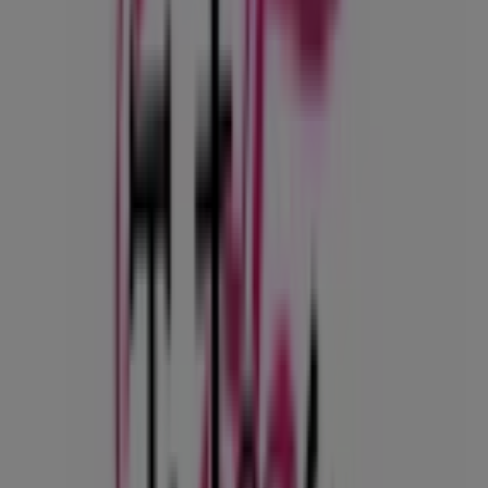
Cl. 39 #52-39, Medellín, Antioquia, Medellín
26 m
Abierto
Offcorss
Cra. 52 #29a221 Local 101B, Medellín
106 m
AKT
Calle 41 # 51-15, Medellín