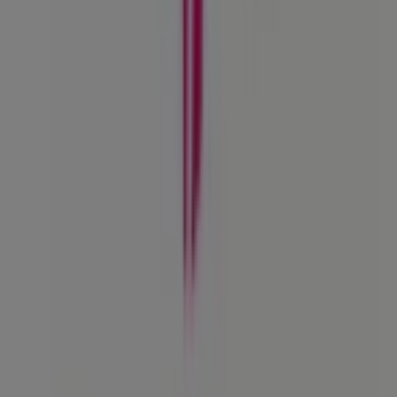
¿Qué hacemos?
Soluciones para empresas
Noticias y prensa
Trabaja con nosotros
Contáctanos
Contacto comercial y de marketing
Tienda mal colocada en el mapa
Notificar un folleto
¿Encontraste un problema en la web o en la
aplicación?
Índices