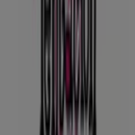
promociones
y
catálogos
de esta destacada marca del
sector de
Ropa y Zapatos
. Nuestra tienda física está
ubicada en
Diogonal 74D 32B-52,
,
Medellín
, y en ella
encontrarás una amplia gama de productos de calidad
que te permitirán ahorrar durante todo el
agosto de
2026
.
En Tiendeo te ofrecemos toda la información actualizada
sobre
Tentación Jeans
, como los horarios de apertura,
las ofertas exclusivas y la ubicación exacta de la tienda
en
Diogonal 74D 32B-52,
. Además, tendrás acceso a los
últimos catálogos de
Tentación Jeans
, donde podrás
descubrir las promociones más recientes y aprovechar
grandes descuentos en productos de
Ropa y Zapatos
para tus compras en
Medellín
.
No pierdas la oportunidad de visitar la tienda de
Tentación Jeans
en
Diogonal 74D 32B-52,
para disfrutar
de una experiencia de compra completa. Te invitamos a
explorar las promociones que tenemos para ti este
agosto
y mantenerte informado de las mejores ofertas