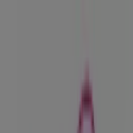
Estás aquí:
Medellín
Destacados
Supermercados
Ropa y
Zapatos
Almacenes
Hogar y Muebles
Informática y
Electrónica
Farmacias, Droguerías y Ópticas
Perfumerías y
Belleza
Restaurantes
Juguetes y Bebés
Deporte
Carros,
Motos y Repuestos
Ferreterías y Construcción
Libros y
Cine
Viajes
Bancos y Seguros
Publicidad
Tienda Tentación Jeans | Diogonal