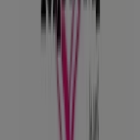
de
Tentación Jeans
en
Medellín
. ¡Visítanos y empieza a
ahorrar hoy mismo!
Más información de Tentación Jeans
Ver otras tiendas de
Tentación Jeans en Medellín
Publicidad