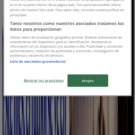
en el en la parte inferior de la página web. Tus opciones tendrán efecto
dentro de nuestro Sitio web. Para saber más, consulta nuestra política de
Gana $120 millones ahorrando con BBVA
privacidad.
Tanto nosotros como nuestros asociados tratamos los
Vence el 31/1
datos para proporcionar:
Utilizar datos de localización geográfica precisa. Analizar activamente las
características del dispositivo para su identificación. Almacenar la
información en un dispositivo y/o acceder a ella. Publicidad y contenido
personalizados, medición de publicidad y contenido, investigación de
BBVA
audiencia y desarrollo de servicios.
Lista de asociados (proveedores)
Participa por uno de los 29 Smart TV o
por un premio mayor
Mostrar los propósitos
Acepto
Vence el 31/1
140 m - Medellín
Publicidad