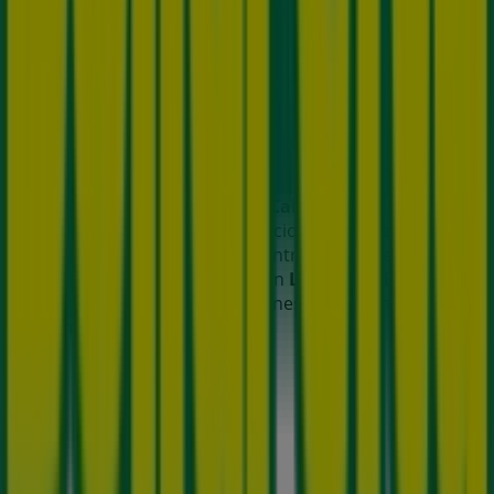
descubre los productos con grandes descuentos para
ahorrar en tus compras este
agosto
. Además, te
mantenemos al tanto de las ubicaciones exactas,
horarios de atención y todos los detalles necesarios para
que puedas disfrutar de una experiencia de compra
completa en
La Calera
.
No pierdas la oportunidad de aprovechar las
ofertas
de
Dollarcity
en las tiendas de
La Calera
y mantente
actualizado con los mejores precios durante
agosto de
2026
. En Tiendeo, siempre encontrarás las mejores
tiendas y opciones de compra en
La Calera
. ¡Empieza a
explorar las tiendas y promociones que tenemos para ti
ahora mismo!
Publicidad