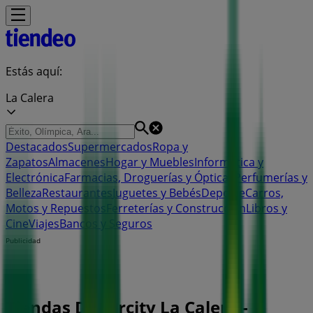
Estás aquí:
La Calera
Destacados
Supermercados
Ropa y
Zapatos
Almacenes
Hogar y Muebles
Informática y
Electrónica
Farmacias, Droguerías y Ópticas
Perfumerías y
Belleza
Restaurantes
Juguetes y Bebés
Deporte
Carros,
Motos y Repuestos
Ferreterías y Construcción
Libros y
Cine
Viajes
Bancos y Seguros
Publicidad
Tiendas Dollarcity La Calera -