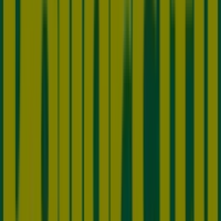
Estamos a punto de publicar ofertas de Dollarcity
Ciudades con tiendas de Dollarcity
Dollarcity en Sopó
Dollarcity en Bogotá
Dollarcity
en Chía
Dollarcity en Cota
Dollarcity en Puente
Aranda
Dollarcity en Cajicá
Dollarcity en Zipaquirá
Dollarcity en Ciudad Bolívar
Dollarcity en Fusagasugá
Dollarcity en Villavicencio