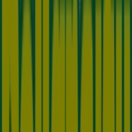
Carrera 8C # 185B – 06, Bogotá
8.3 km
Abierto
Publicidad