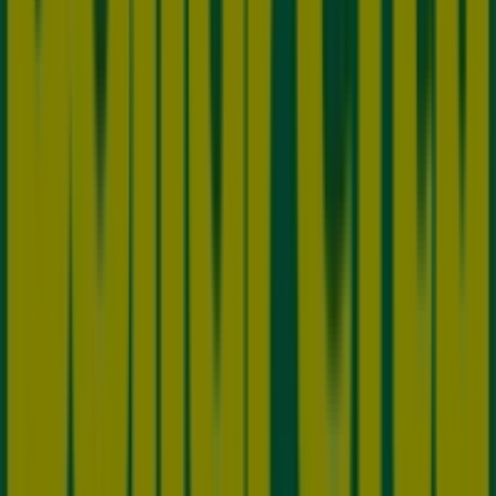
Ver más ciudades
Otros negocios de Supermercados
en La Calera
Dollarcity
Bienvenido a Tiendeo, tu mejor opción para encontrar
no solo las mejores
ofertas
,
catálogos
y
promociones
,
sino también para descubrir las tiendas más destacadas
en
La Calera
. Durante el mes de
agosto de 2026
, en
nuestra plataforma podrás conocer tanto las últimas
novedades de
Dollarcity
, una de las marcas más
reconocidas, como la ubicación y detalles de las tiendas
más cercanas en
La Calera
.
En Tiendeo, no solo tendrás acceso a
promociones
y
descuentos, sino también a información sobre las
tiendas físicas de tu ciudad. Explora los catálogos de
Dollarcity
, encuentra las tiendas en
La Calera
y