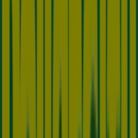
Dollarcity
Calle 164 #20-43, La Calera
8.9 km
Abierto
Dollarcity
Calle 175 # 22-13, Bogotá
9.3 km
Abierto
Publicidad