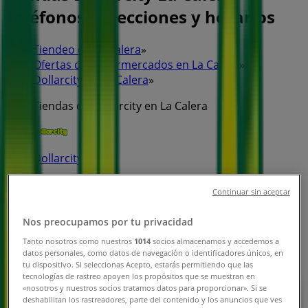
Teléfonos, direcciones y horarios
Tiendeo en La Calera
»
Ofertas de Supermercados en La Calera
»
Dollarcity en La Calera
»
Tiendas de Dollarcity en La Calera
Dollarcity
Avenida Carrera 7 #153-33, Bogotá
Continuar sin aceptar
6.3 km
Nos preocupamos por tu privacidad
Abierto
Tanto nosotros como nuestros
1014
socios almacenamos y accedemos a
datos personales, como datos de navegación o identificadores únicos, en
tu dispositivo. Si seleccionas Acepto, estarás permitiendo que las
tecnologías de rastreo apoyen los propósitos que se muestran en
«nosotros y nuestros socios tratamos datos para proporcionar». Si se
deshabilitan los rastreadores, parte del contenido y los anuncios que ves
Dollarcity