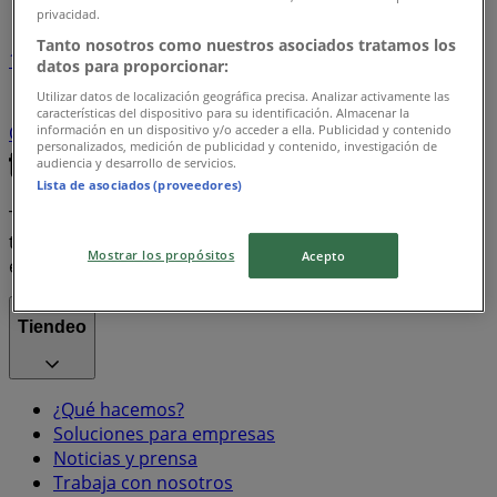
privacidad.
Tanto nosotros como nuestros asociados tratamos los
1
datos para proporcionar:
Utilizar datos de localización geográfica precisa. Analizar activamente las
Supermercados
arroz
Farmacias, Droguerías y
características del dispositivo para su identificación. Almacenar la
información en un dispositivo y/o acceder a ella. Publicidad y contenido
Ópticas
Ropa y Zapatos
celulares
televisores
personalizados, medición de publicidad y contenido, investigación de
audiencia y desarrollo de servicios.
Lista de asociados (proveedores)
Tiendeo forma parte de Shopfully, la empresa
tecnológica que está reinventando las compras locales
Mostrar los propósitos
Acepto
en todo el mundo.
Tiendeo
¿Qué hacemos?
Soluciones para empresas
Noticias y prensa
Trabaja con nosotros