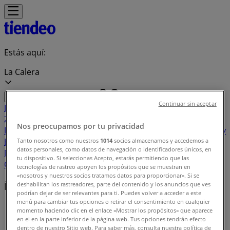
Estás aquí:
La Calera
Continuar sin aceptar
Destacados
Supermercados
Ropa y
Zapatos
Almacenes
Hogar y Muebles
Informática y
Nos preocupamos por tu privacidad
Electrónica
Farmacias, Droguerías y Ópticas
Perfumerías y
Belleza
Restaurantes
Juguetes y Bebés
Deporte
Carros,
Tanto nosotros como nuestros
1014
socios almacenamos y accedemos a
datos personales, como datos de navegación o identificadores únicos, en
Motos y Repuestos
Ferreterías y Construcción
Libros y
tu dispositivo. Si seleccionas Acepto, estarás permitiendo que las
Cine
Viajes
Bancos y Seguros
tecnologías de rastreo apoyen los propósitos que se muestran en
«nosotros y nuestros socios tratamos datos para proporcionar». Si se
Índice de ofertas en La Calera
deshabilitan los rastreadores, parte del contenido y los anuncios que ves
podrían dejar de ser relevantes para ti. Puedes volver a acceder a este
menú para cambiar tus opciones o retirar el consentimiento en cualquier
Tiendeo en La Calera
»
momento haciendo clic en el enlace «Mostrar los propósitos» que aparece
en el en la parte inferior de la página web. Tus opciones tendrán efecto
Índice de ofertas
dentro de nuestro Sitio web. Para saber más, consulta nuestra política de