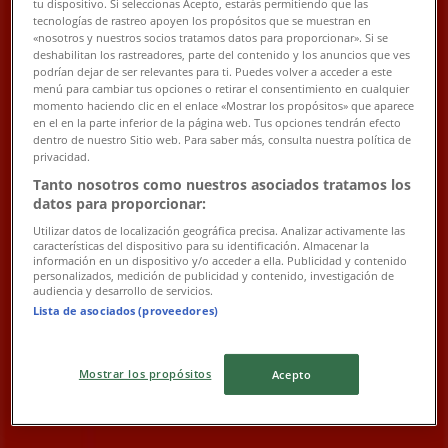
tu dispositivo. Si seleccionas Acepto, estarás permitiendo que las
Lunes
tecnologías de rastreo apoyen los propósitos que se muestran en
«nosotros y nuestros socios tratamos datos para proporcionar». Si se
08:00 - 18:00
deshabilitan los rastreadores, parte del contenido y los anuncios que ves
Martes
podrían dejar de ser relevantes para ti. Puedes volver a acceder a este
08:00 - 18:00
menú para cambiar tus opciones o retirar el consentimiento en cualquier
Miércoles
momento haciendo clic en el enlace «Mostrar los propósitos» que aparece
en el en la parte inferior de la página web. Tus opciones tendrán efecto
08:00 - 18:00
dentro de nuestro Sitio web. Para saber más, consulta nuestra política de
Jueves
privacidad.
08:00 - 18:00
Tanto nosotros como nuestros asociados tratamos los
Viernes
datos para proporcionar:
08:00 - 18:00
Utilizar datos de localización geográfica precisa. Analizar activamente las
Sábado
características del dispositivo para su identificación. Almacenar la
08:00 - 18:00
información en un dispositivo y/o acceder a ella. Publicidad y contenido
personalizados, medición de publicidad y contenido, investigación de
audiencia y desarrollo de servicios.
Mapa
3341394
Lista de asociados (proveedores)
Cerrado
Mostrar los propósitos
Acepto
Domingo