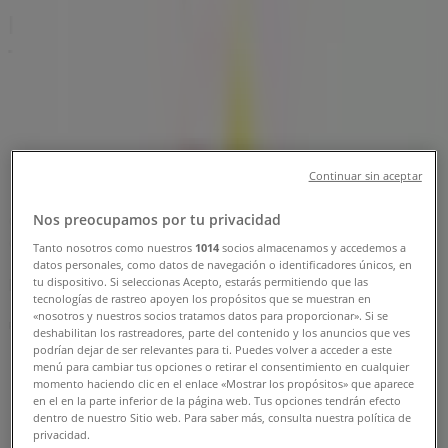
libertadores con canla, Cúcuta -
Teléfono, Horario y Descuentos
Tiendeo en Cúcuta
»
Ofertas de Ropa y Zapatos en Cúcuta
»
Totto en Cúcuta
»
Continuar sin aceptar
Totto | C.c. unicentro, av. libertadores con canla
Nos preocupamos por tu privacidad
Mapa
Mapa
Tanto nosotros como nuestros
1014
socios almacenamos y accedemos a
datos personales, como datos de navegación o identificadores únicos, en
Estamos a punto de publicar ofertas de Totto
tu dispositivo. Si seleccionas Acepto, estarás permitiendo que las
tecnologías de rastreo apoyen los propósitos que se muestran en
«nosotros y nuestros socios tratamos datos para proporcionar». Si se
Publicidad
deshabilitan los rastreadores, parte del contenido y los anuncios que ves
podrían dejar de ser relevantes para ti. Puedes volver a acceder a este
menú para cambiar tus opciones o retirar el consentimiento en cualquier
momento haciendo clic en el enlace «Mostrar los propósitos» que aparece
en el en la parte inferior de la página web. Tus opciones tendrán efecto
dentro de nuestro Sitio web. Para saber más, consulta nuestra política de
privacidad.