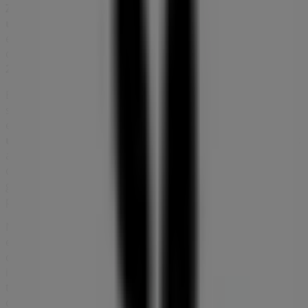
Zapatos
. Nuestra tienda física está ubicada en
C.c.
unicentro, av. libertadores con canla
,
Cúcuta
, y en ella
encontrarás una amplia gama de productos de calidad
que te permitirán ahorrar durante todo el
agosto de
2026
.
En Tiendeo te ofrecemos toda la información actualizada
sobre
Totto
, como los horarios de apertura, las ofertas
exclusivas y la ubicación exacta de la tienda en
C.c.
unicentro, av. libertadores con canla
. Además, tendrás
acceso a los últimos catálogos de
Totto
, donde podrás
descubrir las promociones más recientes y aprovechar
grandes descuentos en productos de
Ropa y Zapatos
para tus compras en
Cúcuta
.
No pierdas la oportunidad de visitar la tienda de
Totto
en
C.c. unicentro, av. libertadores con canla
para
disfrutar de una experiencia de compra completa. Te
invitamos a explorar las promociones que tenemos para
ti este
agosto
y mantenerte informado de las mejores
ofertas de
Totto
en
Cúcuta
. ¡Visítanos y empieza a