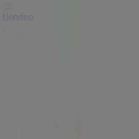
Estás aquí:
Cúcuta
Destacados
Supermercados
Ropa y
Zapatos
Almacenes
Hogar y Muebles
Informática y
Electrónica
Farmacias, Droguerías y Ópticas
Perfumerías y
Belleza
Restaurantes
Juguetes y Bebés
Deporte
Carros,
Motos y Repuestos
Ferreterías y Construcción
Libros y
Cine
Viajes
Bancos y Seguros
Publicidad
Tienda Totto | C.c. unicentro, av.