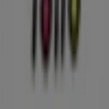
¿Qué hacemos?
Soluciones para empresas
Noticias y prensa
Trabaja con nosotros
Contáctanos
Contacto comercial y de marketing
Tienda mal colocada en el mapa
Notificar un folleto
¿Encontraste un problema en la web o en la
aplicación?
Índices