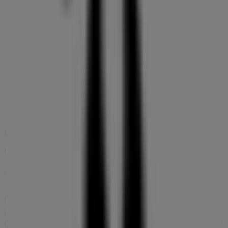
290 m
AKT
Av. 5 calle 12, Cúcuta
318 m
Otros negocios de Ropa y Zapatos
en Cúcuta
Totto
Bienvenido a la tienda de
Totto
en Tiendeo, donde
podrás descubrir las mejores
ofertas
,
promociones
y
catálogos
de esta destacada marca del sector de
Ropa y