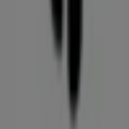
ahorrar hoy mismo!
Más información de Totto
Ver otras tiendas de Totto en
Cúcuta
Publicidad