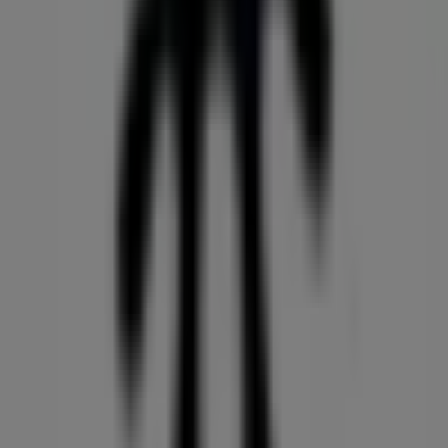
CL 7 # 6 ESTE - 192, Cúcuta
81 m
Lili Pink
Calle 12 Avenida 5 #5-23, Cúcuta
290 m
Cerrado
DirecTV
Av.5 # 6-02, Cúcuta