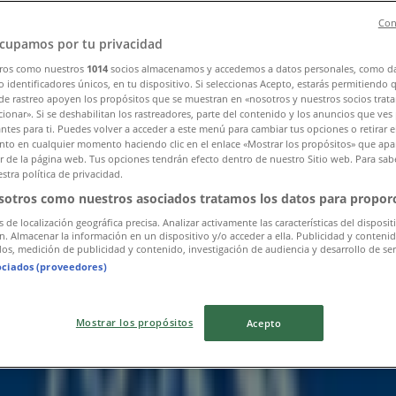
Con
cupamos por tu privacidad
var
ros como nuestros
1014
socios almacenamos y accedemos a datos personales, como d
 identificadores únicos, en tu dispositivo. Si seleccionas Acepto, estarás permitiendo 
de rastreo apoyen los propósitos que se muestran en «nosotros y nuestros socios trat
ionar». Si se deshabilitan los rastreadores, parte del contenido y los anuncios que ves
antes para ti. Puedes volver a acceder a este menú para cambiar tus opciones o retirar e
to en cualquier momento haciendo clic en el enlace «Mostrar los propósitos» que apar
or de la página web. Tus opciones tendrán efecto dentro de nuestro Sitio web. Para sab
stra política de privacidad.
sotros como nuestros asociados tratamos los datos para proporc
s de localización geográfica precisa. Analizar activamente las características del disposit
ón. Almacenar la información en un dispositivo y/o acceder a ella. Publicidad y conteni
os, medición de publicidad y contenido, investigación de audiencia y desarrollo de ser
ociados (proveedores)
Mostrar los propósitos
Acepto