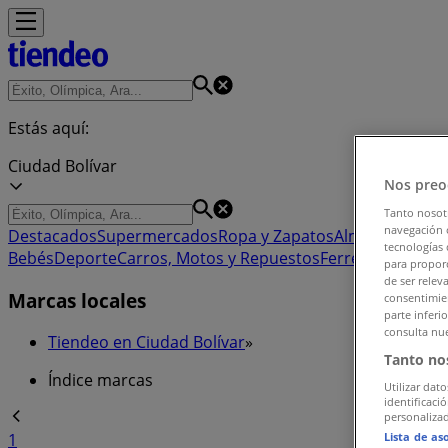
Estás aquí:
Ciudad Bolívar
Nos preo
Tanto nosot
navegación o
Destacados
Supermercados
Ropa y Zapatos
Almacenes
Hog
tecnologías 
Bebés
Deporte
Carros, Motos y Repuestos
Ferreterías y Co
para proporc
de ser relev
Marcas locales
consentimien
parte inferi
consulta nue
Tiendeo en Ciudad Bolívar
»
Tanto no
Índice marcas
Utilizar dato
identificaci
personalizad
Lista de as
1