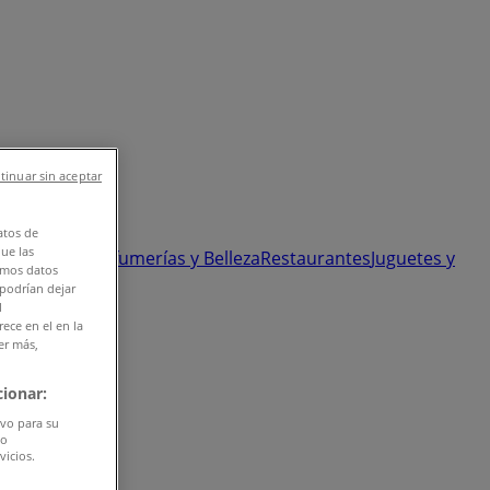
tinuar sin aceptar
atos de
que las
 y Ópticas
Perfumerías y Belleza
Restaurantes
Juguetes y
amos datos
 podrían dejar
l
ece en el en la
er más,
ionar:
ivo para su
do
vicios.