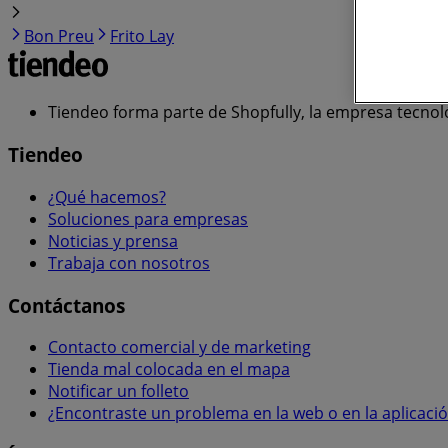
Bon Preu
Frito Lay
Tiendeo forma parte de Shopfully, la empresa tecnol
Tiendeo
¿Qué hacemos?
Soluciones para empresas
Noticias y prensa
Trabaja con nosotros
Contáctanos
Contacto comercial y de marketing
Tienda mal colocada en el mapa
Notificar un folleto
¿Encontraste un problema en la web o en la aplicaci