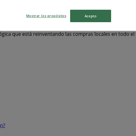
Mostrar los propósitos
Acepto
ógica que está reinventando las compras locales en todo e
ón?