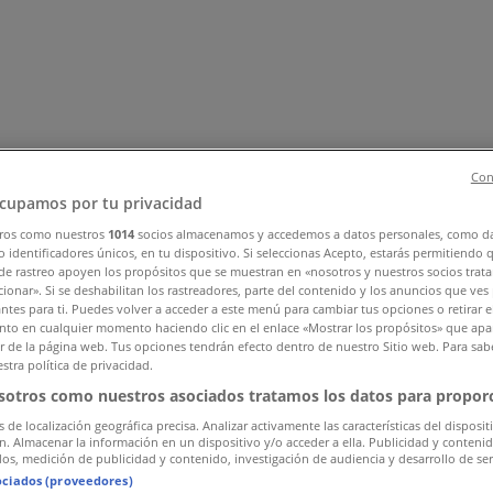
Con
cupamos por tu privacidad
ros como nuestros
1014
socios almacenamos y accedemos a datos personales, como d
 identificadores únicos, en tu dispositivo. Si seleccionas Acepto, estarás permitiendo 
ar y Muebles
Informática y Electrónica
Farmacias, Droguerías
de rastreo apoyen los propósitos que se muestran en «nosotros y nuestros socios trat
nstrucción
Libros y Cine
Viajes
Bancos y Seguros
ionar». Si se deshabilitan los rastreadores, parte del contenido y los anuncios que ves
antes para ti. Puedes volver a acceder a este menú para cambiar tus opciones o retirar e
to en cualquier momento haciendo clic en el enlace «Mostrar los propósitos» que apar
or de la página web. Tus opciones tendrán efecto dentro de nuestro Sitio web. Para sab
stra política de privacidad.
sotros como nuestros asociados tratamos los datos para proporc
s de localización geográfica precisa. Analizar activamente las características del disposit
ón. Almacenar la información en un dispositivo y/o acceder a ella. Publicidad y conteni
os, medición de publicidad y contenido, investigación de audiencia y desarrollo de ser
ociados (proveedores)