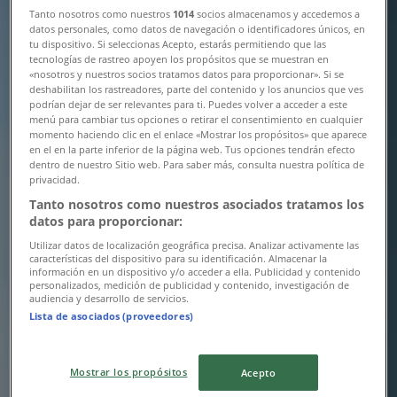
Tanto nosotros como nuestros
1014
socios almacenamos y accedemos a
datos personales, como datos de navegación o identificadores únicos, en
Suzuki
tu dispositivo. Si seleccionas Acepto, estarás permitiendo que las
tecnologías de rastreo apoyen los propósitos que se muestran en
Carrera 41 No. 43-74, Barranquilla
«nosotros y nuestros socios tratamos datos para proporcionar». Si se
deshabilitan los rastreadores, parte del contenido y los anuncios que ves
423 m
podrían dejar de ser relevantes para ti. Puedes volver a acceder a este
menú para cambiar tus opciones o retirar el consentimiento en cualquier
momento haciendo clic en el enlace «Mostrar los propósitos» que aparece
en el en la parte inferior de la página web. Tus opciones tendrán efecto
dentro de nuestro Sitio web. Para saber más, consulta nuestra política de
privacidad.
Suzuki
Tanto nosotros como nuestros asociados tratamos los
datos para proporcionar:
Vía 40 # 67-220 Club De Pesca, Barranquilla
Utilizar datos de localización geográfica precisa. Analizar activamente las
características del dispositivo para su identificación. Almacenar la
981 m
información en un dispositivo y/o acceder a ella. Publicidad y contenido
personalizados, medición de publicidad y contenido, investigación de
audiencia y desarrollo de servicios.
Lista de asociados (proveedores)
Suzuki
Mostrar los propósitos
Acepto
Cra 41 # 43-67, Barranquilla