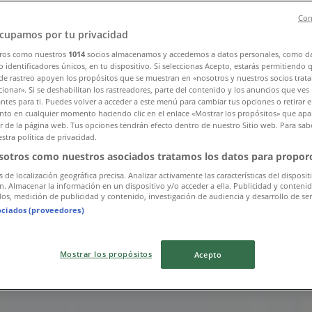
Con
cupamos por tu privacidad
ros como nuestros
1014
socios almacenamos y accedemos a datos personales, como d
 identificadores únicos, en tu dispositivo. Si seleccionas Acepto, estarás permitiendo 
de rastreo apoyen los propósitos que se muestran en «nosotros y nuestros socios trat
ionar». Si se deshabilitan los rastreadores, parte del contenido y los anuncios que ves
antes para ti. Puedes volver a acceder a este menú para cambiar tus opciones o retirar e
to en cualquier momento haciendo clic en el enlace «Mostrar los propósitos» que apar
or de la página web. Tus opciones tendrán efecto dentro de nuestro Sitio web. Para sab
stra política de privacidad.
sotros como nuestros asociados tratamos los datos para proporc
 Santa Marta
s de localización geográfica precisa. Analizar activamente las características del disposit
ón. Almacenar la información en un dispositivo y/o acceder a ella. Publicidad y conteni
os, medición de publicidad y contenido, investigación de audiencia y desarrollo de ser
ociados (proveedores)
Mostrar los propósitos
Acepto