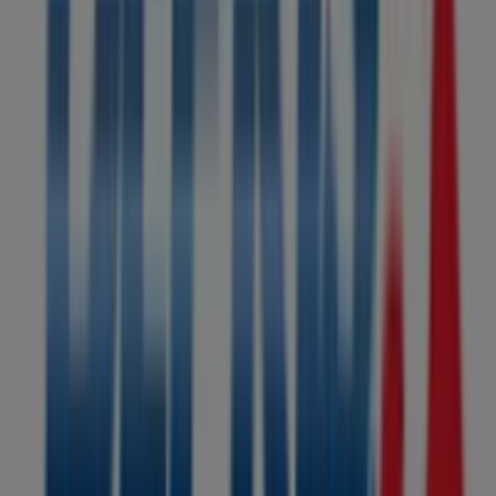
compra completa. Te invitamos a explorar las
promociones que tenemos para ti este
agosto
y
mantenerte informado de las mejores ofertas de
Deprisa
en
Santa Marta
. ¡Visítanos y empieza a ahorrar
hoy mismo!
Más información de Deprisa
Ver otras tiendas de Deprisa
en Santa Marta
Publicidad