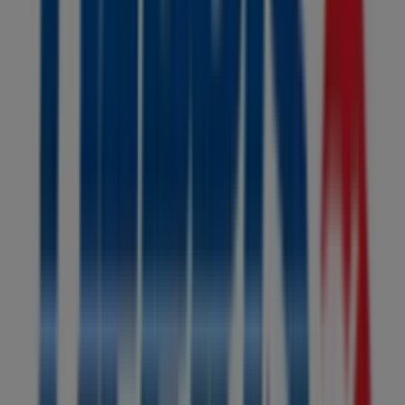
Deprisa
Bienvenido a la tienda de
Deprisa
en Tiendeo, donde
podrás descubrir las mejores
ofertas
,
promociones
y
catálogos
de esta destacada marca del sector de
Libros
y Cine
. Nuestra tienda física está ubicada en
kr 5 no. 24 -
08
,
Santa Marta
, y en ella encontrarás una amplia gama
de productos de calidad que te permitirán ahorrar
durante todo el
agosto de 2026
.
En Tiendeo te ofrecemos toda la información actualizada
sobre
Deprisa
, como los horarios de apertura, las
ofertas exclusivas y la ubicación exacta de la tienda en
kr
5 no. 24 - 08
. Además, tendrás acceso a los últimos
catálogos de
Deprisa
, donde podrás descubrir las
promociones más recientes y aprovechar grandes
descuentos en productos de
Libros y Cine
para tus
compras en
Santa Marta
.
No pierdas la oportunidad de visitar la tienda de
Deprisa
en
kr 5 no. 24 - 08
para disfrutar de una experiencia de