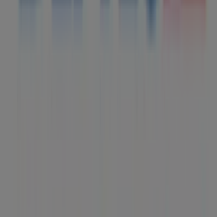
en todo el mundo.
Tiendeo
¿Qué hacemos?
Soluciones para empresas
Noticias y prensa
Trabaja con nosotros
Contáctanos
Contacto comercial y de marketing
Tienda mal colocada en el mapa
Notificar un folleto
¿Encontraste un problema en la web o en la
aplicación?