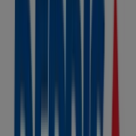
Deprisa
kr 5 no. 24 - 08, Santa Marta
1.0 km
Abierto
Eurocerámica
CRA 5 . 24A -54, Santa Marta
1.1 km
Cafam