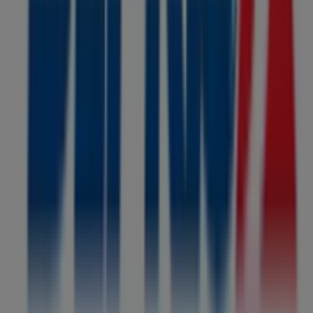
Tiendeo forma parte de Shopfully, la empresa
tecnológica que está reinventando las compras locales