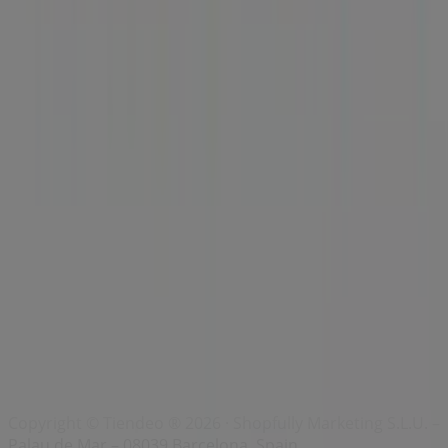
Índices
Marcas
Marcas locales
Negocios
Negocios cercanos
Productos
Productos locales
Ciudades
Descargar la app Tiendeo
Copyright © Tiendeo ® 2026 · Shopfully Marketing S.L.U. –
Palau de Mar – 08039 Barcelona, Spain