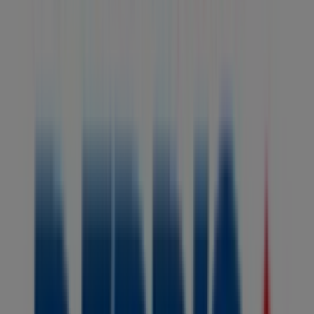
Las tiendas más cercanas
Carulla
CRA. 3 # 7 - 63 SANTA MARTA GAIRA, Santa Marta
239 m