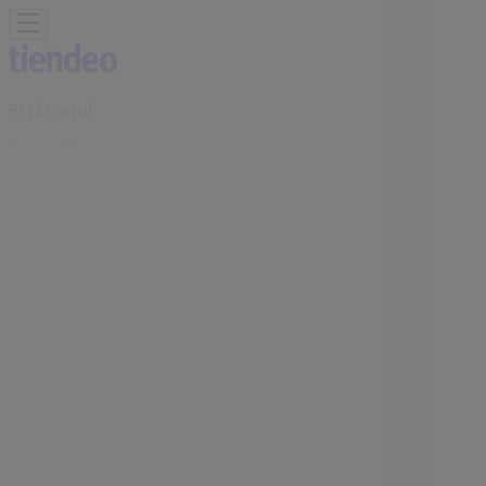
Estás aquí:
Santa Marta
Destacados
Supermercados
Ropa y
Zapatos
Almacenes
Hogar y Muebles
Informática y
Electrónica
Farmacias, Droguerías y Ópticas
Perfumerías y
Belleza
Restaurantes
Juguetes y Bebés
Deporte
Carros,
Motos y Repuestos
Ferreterías y Construcción
Libros y
Cine
Viajes
Bancos y Seguros
Publicidad
Tienda Deprisa | kr 5 no. 24 - 08,