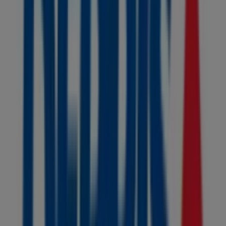
Carrera 5 19-20, Santa Marta
1.1 km
Abierto
Orient
cra. 5 11-57, Santa Marta
1.1 km
Otros negocios de Libros y Cine en
Santa Marta