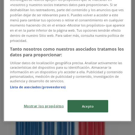
«nosotros y nuestros socios tratamos datos para proporcionar». Si se
08:00 - 12:00
14:00 - 18:00
deshabilitan los rastreadores, parte del contenido y los anuncios que ves
Martes
podrían dejar de ser relevantes para ti. Puedes volver a acceder a este
08:00 - 12:00
14:00 - 18:00
menú para cambiar tus opciones o retirar el consentimiento en cualquier
Miércoles
momento haciendo clic en el enlace «Mostrar los propósitos» que aparece
en el en la parte inferior de la página web. Tus opciones tendrán efecto
08:00 - 12:00
14:00 - 18:00
dentro de nuestro Sitio web. Para saber más, consulta nuestra política de
Jueves
privacidad.
08:00 - 12:00
14:00 - 18:00
Tanto nosotros como nuestros asociados tratamos los
Viernes
datos para proporcionar:
08:00 - 12:00
14:00 - 18:00
Utilizar datos de localización geográfica precisa. Analizar activamente las
Sábado
características del dispositivo para su identificación. Almacenar la
08:00 - 13:00
información en un dispositivo y/o acceder a ella. Publicidad y contenido
personalizados, medición de publicidad y contenido, investigación de
audiencia y desarrollo de servicios.
Mapa
Lista de asociados (proveedores)
Abierto
Hasta las 18:00
Mostrar los propósitos
Acepto
Domingo
Cerrado