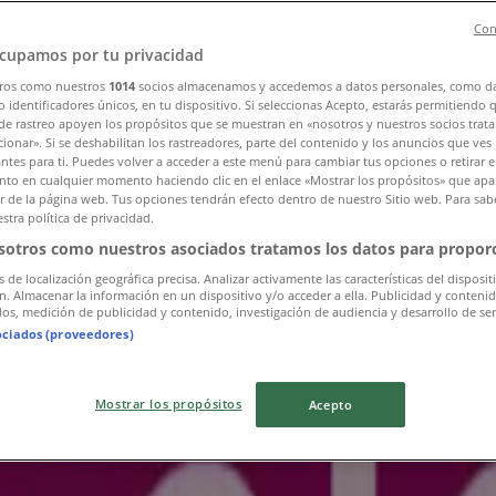
Con
cupamos por tu privacidad
ros como nuestros
1014
socios almacenamos y accedemos a datos personales, como d
 identificadores únicos, en tu dispositivo. Si seleccionas Acepto, estarás permitiendo 
de rastreo apoyen los propósitos que se muestran en «nosotros y nuestros socios trat
ionar». Si se deshabilitan los rastreadores, parte del contenido y los anuncios que ves
antes para ti. Puedes volver a acceder a este menú para cambiar tus opciones o retirar e
to en cualquier momento haciendo clic en el enlace «Mostrar los propósitos» que apar
ciudad
or de la página web. Tus opciones tendrán efecto dentro de nuestro Sitio web. Para sab
stra política de privacidad.
sotros como nuestros asociados tratamos los datos para proporc
s de localización geográfica precisa. Analizar activamente las características del disposit
ón. Almacenar la información en un dispositivo y/o acceder a ella. Publicidad y conteni
os, medición de publicidad y contenido, investigación de audiencia y desarrollo de ser
ociados (proveedores)
Mostrar los propósitos
Acepto