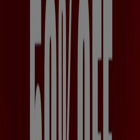
Nuevas ofertas para descubrir
Vence el 20/8
Mocoa
Nuevo
Tennis
Hasta 50%OFF
Vence el 12/8
Mocoa
Ver más
Publicidad