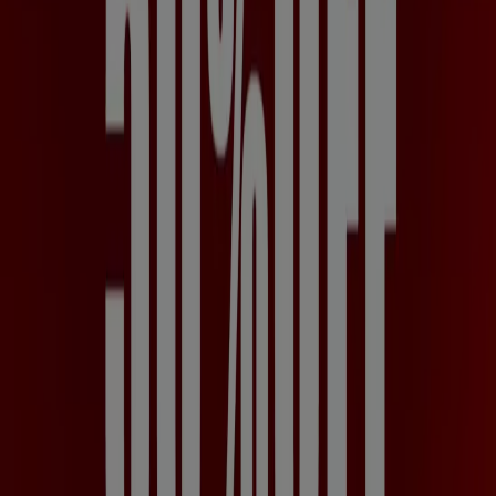
Ofertas destacadas
arroz
celulares
televisores
nevera
lavadora
aire
acondicionado
estufa
cerveza
llantas
Tiendeo en tu ciudad
Bogotá
Medellín
Cali
Barranquilla
Bucaramanga
Cartagena
Pereira
Villavicencio
Santa Marta
Ibagué
Cúcuta
Manizales
Neiva
Pasto
Valledupar
Armenia
Ver más ciudades