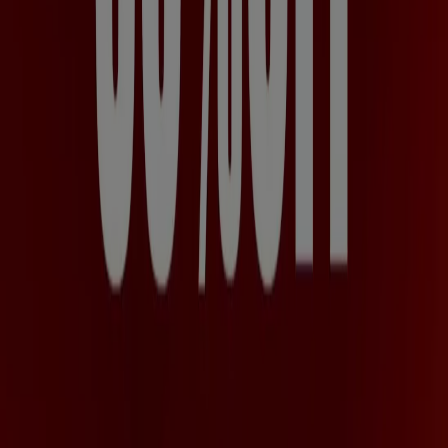
Tiendeo international
España
Italia
United Kingdom
México
Brasil
Colombia
Argentina
France
United States
Nederland
Deutschland
Perú
Chile
Portugal
Australia
Türkiye
Polska
Norge
Österreich
Sverige
Ecuador
Singapore
South Africa
Canada
Danmark
Suomi
日本
Ελλάδα
한국
Belgique
Schweiz
United Arab Emirates
România
Maroc
Ceská republika
Slovenská republika
Magyarország
България
Publicidad