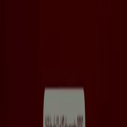
Estás aquí:
Mocoa
Destacados
Supermercados
Ropa y
Zapatos
Almacenes
Hogar y Muebles
Informática y
Electrónica
Farmacias, Droguerías y Ópticas
Perfumerías y
Belleza
Restaurantes
Juguetes y Bebés
Deporte
Carros,
Motos y Repuestos
Ferreterías y Construcción
Libros y
Cine
Viajes
Bancos y Seguros
Publicidad
Top catálogos en Mocoa