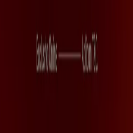
Tiendeo forma parte de Shopfully, la empresa
tecnológica que está reinventando las compras locales
en todo el mundo.
Tiendeo
¿Qué hacemos?
Soluciones para empresas
Noticias y prensa
Trabaja con nosotros
Contáctanos
Contacto comercial y de marketing
Tienda mal colocada en el mapa