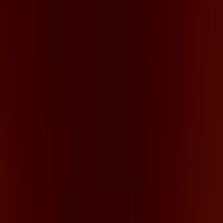
Notificar un folleto
¿Encontraste un problema en la web o en la
aplicación?
Índices
Marcas
Marcas locales
Negocios
Negocios cercanos
Productos
Productos locales
Ciudades
Descargar la app Tiendeo