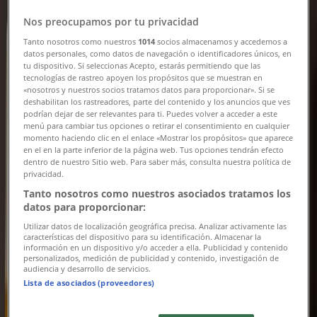
Oferta más reciente:
5/8/2026
Nos preocupamos por tu privacidad
Tanto nosotros como nuestros
1014
socios almacenamos y accedemos a
datos personales, como datos de navegación o identificadores únicos, en
tu dispositivo. Si seleccionas Acepto, estarás permitiendo que las
tecnologías de rastreo apoyen los propósitos que se muestran en
Farmacenter
«nosotros y nuestros socios tratamos datos para proporcionar». Si se
deshabilitan los rastreadores, parte del contenido y los anuncios que ves
podrían dejar de ser relevantes para ti. Puedes volver a acceder a este
Hasta 20% dto
menú para cambiar tus opciones o retirar el consentimiento en cualquier
momento haciendo clic en el enlace «Mostrar los propósitos» que aparece
en el en la parte inferior de la página web. Tus opciones tendrán efecto
Vence el 31/8
dentro de nuestro Sitio web. Para saber más, consulta nuestra política de
{"numCatalogs":1}
privacidad.
Tanto nosotros como nuestros asociados tratamos los
Horarios y direcciones Farmacenter
datos para proporcionar:
Utilizar datos de localización geográfica precisa. Analizar activamente las
características del dispositivo para su identificación. Almacenar la
información en un dispositivo y/o acceder a ella. Publicidad y contenido
personalizados, medición de publicidad y contenido, investigación de
Farmacenter
audiencia y desarrollo de servicios.
Lista de asociados (proveedores)
Cl.36 # 67-16 (B.san Gabriel), Itagüí
81 m