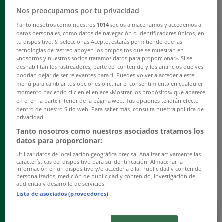
Nos preocupamos por tu privacidad
Tanto nosotros como nuestros
1014
socios almacenamos y accedemos a
datos personales, como datos de navegación o identificadores únicos, en
tu dispositivo. Si seleccionas Acepto, estarás permitiendo que las
tecnologías de rastreo apoyen los propósitos que se muestran en
Farmacenter
«nosotros y nuestros socios tratamos datos para proporcionar». Si se
deshabilitan los rastreadores, parte del contenido y los anuncios que ves
Hasta 20% dto
podrían dejar de ser relevantes para ti. Puedes volver a acceder a este
menú para cambiar tus opciones o retirar el consentimiento en cualquier
momento haciendo clic en el enlace «Mostrar los propósitos» que aparece
Vence el 31/8
en el en la parte inferior de la página web. Tus opciones tendrán efecto
{"numCatalogs":1}
dentro de nuestro Sitio web. Para saber más, consulta nuestra política de
privacidad.
Horarios y direcciones Farmacenter
Tanto nosotros como nuestros asociados tratamos los
datos para proporcionar:
Utilizar datos de localización geográfica precisa. Analizar activamente las
características del dispositivo para su identificación. Almacenar la
información en un dispositivo y/o acceder a ella. Publicidad y contenido
Farmacenter
personalizados, medición de publicidad y contenido, investigación de
audiencia y desarrollo de servicios.
Cr.5 # 12-16, Cali
Lista de asociados (proveedores)
102 m