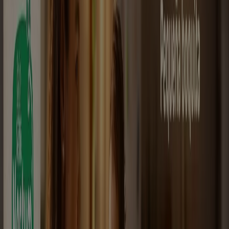
Vence el 21/8
El Tambo Nariño
Publicidad
Nuevo
Droguerías Colsubsidio
Ofertas principales y descuentos