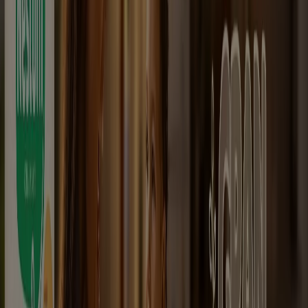
Vence el 21/8
El Tambo Nariño
Nuevo
La Rebaja
Gran variedad de ofertas
Vence el 21/8
El Tambo Nariño
Ver más
Publicidad