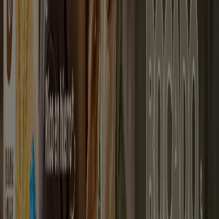
Cartagena
Pereira
Villavicencio
Santa Marta
Ibagué
Cúcuta
Manizales
Neiva
Pasto
Valledupar
Armenia
Ver más ciudades
¿Quieres comprar tus medicamentos con descuentos?
¿Saber qué farmacias atienden durante las 24 horas
cerca de tu casa? ¿Cuáles son las cadenas que trabajan
en tu ciudad, o cuando sales de viaje? En la categoría
Farmacia, droguería y óptica
de
Tiendeo Colombia
puedes encontrar catálogos con promociones en
medicamentos
,
suplementos alimenticios
,
productos
naturales
,
complementos para la salud
y mucho más.
Toda la información que necesitas acerca de farmacias
en todo el territorio colombiano está aquí, en Tiendeo.
¿Dónde más?
Ir a ofertas de Farmacias, Droguerías y Ópticas
Publicidad