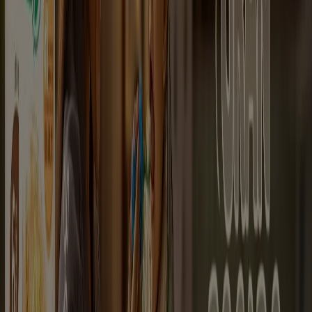
Catálogos de Farmacias, Droguerías
y Ópticas en El Tambo Nariño
Volantes y las mejores ofertas en El
Tambo Nariño
arroz
celulares
televisores
nevera
lavadora
aire
acondicionado
estufa
cerveza
llantas
Farmacias, Droguerías y Ópticas en
otras ciudades
Bogotá
Medellín
Cali
Barranquilla
Bucaramanga