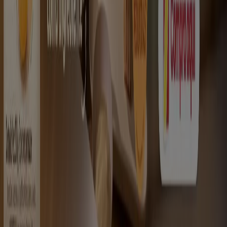
Trabaja con nosotros
Contáctanos
Contacto comercial y de marketing
Tienda mal colocada en el mapa
Notificar un folleto
¿Encontraste un problema en la web o en la
aplicación?
Índices
Marcas
Marcas locales
Negocios
Negocios cercanos
Productos