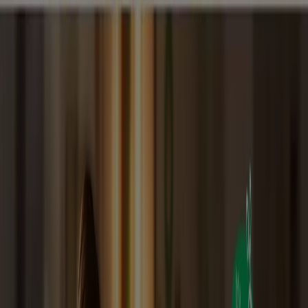
Estás aquí:
El Tambo Nariño
Destacados
Supermercados
Ropa y
Zapatos
Almacenes
Hogar y Muebles
Informática y
Electrónica
Farmacias, Droguerías y Ópticas
Perfumerías y
Belleza
Restaurantes
Juguetes y Bebés
Deporte
Carros,
Motos y Repuestos
Ferreterías y Construcción
Libros y
Cine
Viajes
Bancos y Seguros
Publicidad
Farmacias y Droguerías en El