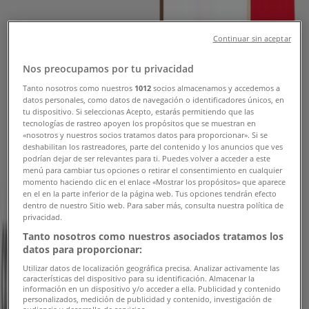
Categoría:
Bancos y Seguros
Continuar sin aceptar
Oferta más reciente:
26/3/2026
Nos preocupamos por tu privacidad
Tanto nosotros como nuestros
1012
socios almacenamos y accedemos a
datos personales, como datos de navegación o identificadores únicos, en
tu dispositivo. Si seleccionas Acepto, estarás permitiendo que las
tecnologías de rastreo apoyen los propósitos que se muestran en
Banco Union
«nosotros y nuestros socios tratamos datos para proporcionar». Si se
deshabilitan los rastreadores, parte del contenido y los anuncios que ves
El Plan de Ahorro Ideal
podrían dejar de ser relevantes para ti. Puedes volver a acceder a este
menú para cambiar tus opciones o retirar el consentimiento en cualquier
momento haciendo clic en el enlace «Mostrar los propósitos» que aparece
Vence el 31/12
en el en la parte inferior de la página web. Tus opciones tendrán efecto
dentro de nuestro Sitio web. Para saber más, consulta nuestra política de
privacidad.
Tanto nosotros como nuestros asociados tratamos los
Banco Union
datos para proporcionar:
Utilizar datos de localización geográfica precisa. Analizar activamente las
Tarifas Ano 2026
características del dispositivo para su identificación. Almacenar la
información en un dispositivo y/o acceder a ella. Publicidad y contenido
personalizados, medición de publicidad y contenido, investigación de