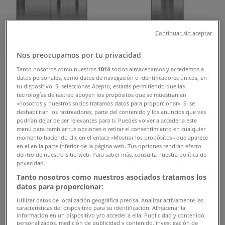
Categoría:
Bancos y Seguros
Continuar sin aceptar
Oferta más reciente:
26/3/2026
Nos preocupamos por tu privacidad
Tanto nosotros como nuestros
1014
socios almacenamos y accedemos a
datos personales, como datos de navegación o identificadores únicos, en
tu dispositivo. Si seleccionas Acepto, estarás permitiendo que las
tecnologías de rastreo apoyen los propósitos que se muestran en
Banco Union
«nosotros y nuestros socios tratamos datos para proporcionar». Si se
deshabilitan los rastreadores, parte del contenido y los anuncios que ves
podrían dejar de ser relevantes para ti. Puedes volver a acceder a este
El Plan de Ahorro Ideal
menú para cambiar tus opciones o retirar el consentimiento en cualquier
momento haciendo clic en el enlace «Mostrar los propósitos» que aparece
Vence el 31/12
en el en la parte inferior de la página web. Tus opciones tendrán efecto
dentro de nuestro Sitio web. Para saber más, consulta nuestra política de
privacidad.
Tanto nosotros como nuestros asociados tratamos los
datos para proporcionar:
Banco Union
Utilizar datos de localización geográfica precisa. Analizar activamente las
características del dispositivo para su identificación. Almacenar la
Tarifas Ano 2026
información en un dispositivo y/o acceder a ella. Publicidad y contenido
personalizados, medición de publicidad y contenido, investigación de