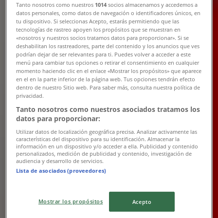
Tanto nosotros como nuestros
1014
socios almacenamos y accedemos a
datos personales, como datos de navegación o identificadores únicos, en
tu dispositivo. Si seleccionas Acepto, estarás permitiendo que las
tecnologías de rastreo apoyen los propósitos que se muestran en
«nosotros y nuestros socios tratamos datos para proporcionar». Si se
deshabilitan los rastreadores, parte del contenido y los anuncios que ves
podrían dejar de ser relevantes para ti. Puedes volver a acceder a este
menú para cambiar tus opciones o retirar el consentimiento en cualquier
momento haciendo clic en el enlace «Mostrar los propósitos» que aparece
en el en la parte inferior de la página web. Tus opciones tendrán efecto
dentro de nuestro Sitio web. Para saber más, consulta nuestra política de
privacidad.
Tanto nosotros como nuestros asociados tratamos los
datos para proporcionar:
{"numCatalogs":0}
Utilizar datos de localización geográfica precisa. Analizar activamente las
características del dispositivo para su identificación. Almacenar la
Horarios y direcciones Cosméticos
información en un dispositivo y/o acceder a ella. Publicidad y contenido
personalizados, medición de publicidad y contenido, investigación de
audiencia y desarrollo de servicios.
Raquel
Lista de asociados (proveedores)
Mostrar los propósitos
Acepto
Cosméticos Raquel