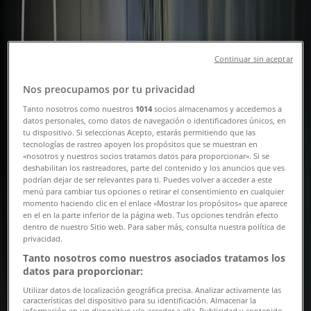
Categoría:
Carros, Motos y Repuestos
Oferta más reciente:
1/1/2026
Continuar sin aceptar
Nos preocupamos por tu privacidad
Tanto nosotros como nuestros
1014
socios almacenamos y accedemos a
datos personales, como datos de navegación o identificadores únicos, en
Renault
tu dispositivo. Si seleccionas Acepto, estarás permitiendo que las
tecnologías de rastreo apoyen los propósitos que se muestran en
DUSTER ebrochure
«nosotros y nuestros socios tratamos datos para proporcionar». Si se
deshabilitan los rastreadores, parte del contenido y los anuncios que ves
podrían dejar de ser relevantes para ti. Puedes volver a acceder a este
Vence el 31/12
menú para cambiar tus opciones o retirar el consentimiento en cualquier
momento haciendo clic en el enlace «Mostrar los propósitos» que aparece
en el en la parte inferior de la página web. Tus opciones tendrán efecto
dentro de nuestro Sitio web. Para saber más, consulta nuestra política de
privacidad.
Renault
Tanto nosotros como nuestros asociados tratamos los
datos para proporcionar:
MEGANE ETECH ebrochure
Utilizar datos de localización geográfica precisa. Analizar activamente las
características del dispositivo para su identificación. Almacenar la
información en un dispositivo y/o acceder a ella. Publicidad y contenido