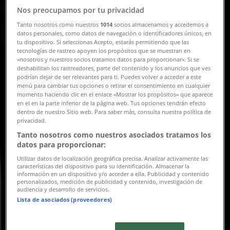
Bajaj
Nos preocupamos por tu privacidad
Cra. 23 #25-44, Tuluá
Tanto nosotros como nuestros
1014
socios almacenamos y accedemos a
datos personales, como datos de navegación o identificadores únicos, en
tu dispositivo. Si seleccionas Acepto, estarás permitiendo que las
364 m
tecnologías de rastreo apoyen los propósitos que se muestran en
«nosotros y nuestros socios tratamos datos para proporcionar». Si se
deshabilitan los rastreadores, parte del contenido y los anuncios que ves
podrían dejar de ser relevantes para ti. Puedes volver a acceder a este
menú para cambiar tus opciones o retirar el consentimiento en cualquier
Bajaj
momento haciendo clic en el enlace «Mostrar los propósitos» que aparece
en el en la parte inferior de la página web. Tus opciones tendrán efecto
dentro de nuestro Sitio web. Para saber más, consulta nuestra política de
Cra. 8 #6-16, Buga
privacidad.
23.6 km
Tanto nosotros como nuestros asociados tratamos los
datos para proporcionar:
Utilizar datos de localización geográfica precisa. Analizar activamente las
características del dispositivo para su identificación. Almacenar la
información en un dispositivo y/o acceder a ella. Publicidad y contenido
personalizados, medición de publicidad y contenido, investigación de
Bajaj
audiencia y desarrollo de servicios.
Lista de asociados (proveedores)
Cra. 11 #1-01, Buga
24.1 km