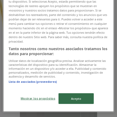
tu dispositivo. Si seleccionas Acepto, estarás permitiendo que las
tecnologías de rastreo apoyen los propósitos que se muestran en
Banco Agrario de Colombia
«nosotros y nuestros socios tratamos datos para proporcionar». Si se
deshabilitan los rastreadores, parte del contenido y los anuncios que ves
podrían dejar de ser relevantes para ti. Puedes volver a acceder a este
Carrera 46 45-50, Barranquilla
menú para cambiar tus opciones o retirar el consentimiento en cualquier
momento haciendo clic en el enlace «Mostrar los propósitos» que aparece
2.5 km
en el en la parte inferior de la página web. Tus opciones tendrán efecto
dentro de nuestro Sitio web. Para saber más, consulta nuestra política de
privacidad.
Tanto nosotros como nuestros asociados tratamos los
datos para proporcionar:
Banco Agrario de Colombia
Utilizar datos de localización geográfica precisa. Analizar activamente las
características del dispositivo para su identificación. Almacenar la
Carrera 53 68B-13, Barranquilla
información en un dispositivo y/o acceder a ella. Publicidad y contenido
personalizados, medición de publicidad y contenido, investigación de
8.3 km
audiencia y desarrollo de servicios.
Lista de asociados (proveedores)
Mostrar los propósitos
Acepto
Banco Agrario de Colombia
Carrera 51 79-34, Barranquilla