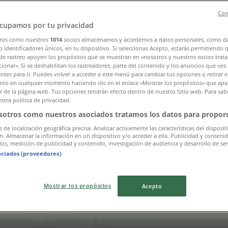
Con
cupamos por tu privacidad
ros como nuestros
1014
socios almacenamos y accedemos a datos personales, como d
 identificadores únicos, en tu dispositivo. Si seleccionas Acepto, estarás permitiendo 
de rastreo apoyen los propósitos que se muestran en «nosotros y nuestros socios trat
ionar». Si se deshabilitan los rastreadores, parte del contenido y los anuncios que ves
antes para ti. Puedes volver a acceder a este menú para cambiar tus opciones o retirar e
to en cualquier momento haciendo clic en el enlace «Mostrar los propósitos» que apar
or de la página web. Tus opciones tendrán efecto dentro de nuestro Sitio web. Para sab
stra política de privacidad.
sotros como nuestros asociados tratamos los datos para proporc
s de localización geográfica precisa. Analizar activamente las características del disposit
ón. Almacenar la información en un dispositivo y/o acceder a ella. Publicidad y conteni
os, medición de publicidad y contenido, investigación de audiencia y desarrollo de ser
ociados (proveedores)
Mostrar los propósitos
Acepto