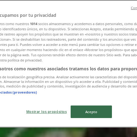
Con
cupamos por tu privacidad
ros como nuestros
1014
socios almacenamos y accedemos a datos personales, como d
 identificadores únicos, en tu dispositivo. Si seleccionas Acepto, estarás permitiendo 
de rastreo apoyen los propósitos que se muestran en «nosotros y nuestros socios trat
ionar». Si se deshabilitan los rastreadores, parte del contenido y los anuncios que ves
antes para ti. Puedes volver a acceder a este menú para cambiar tus opciones o retirar e
to en cualquier momento haciendo clic en el enlace «Mostrar los propósitos» que apar
or de la página web. Tus opciones tendrán efecto dentro de nuestro Sitio web. Para sab
stra política de privacidad.
sotros como nuestros asociados tratamos los datos para proporc
s de localización geográfica precisa. Analizar activamente las características del disposit
ón. Almacenar la información en un dispositivo y/o acceder a ella. Publicidad y conteni
os, medición de publicidad y contenido, investigación de audiencia y desarrollo de ser
ociados (proveedores)
Mostrar los propósitos
Acepto