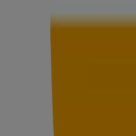
ubicación y detalles de las tiendas más cercanas en
Neiva
.
En Tiendeo, no solo tendrás acceso a
promociones
y
descuentos, sino también a información sobre las
tiendas físicas de tu ciudad. Explora los catálogos de
Éxito
, encuentra las tiendas en
Neiva
y descubre los
productos con grandes descuentos para ahorrar en tus
compras este
agosto
. Además, te mantenemos al tanto
de las ubicaciones exactas, horarios de atención y todos
los detalles necesarios para que puedas disfrutar de una
experiencia de compra completa en
Neiva
.
No pierdas la oportunidad de aprovechar las
ofertas
de
Éxito
en las tiendas de
Neiva
y mantente actualizado
con los mejores precios durante
agosto de 2026
. En
Tiendeo, siempre encontrarás las mejores tiendas y
opciones de compra en
Neiva
. ¡Empieza a explorar las
tiendas y promociones que tenemos para ti ahora
mismo!
Publicidad