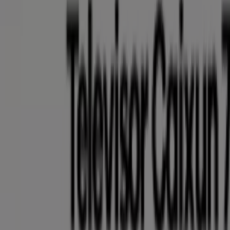
Éxito
Promociones actuales
Vence el 19/8
Anticipado
Éxito
Ofertas especiales atractivas para todos
Vence el 10/8
974 m - Neiva
Nuevo
Éxito
Descubre ofertas atractivas