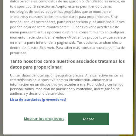
datos personales, como datos de navegación o identificadores únicos, en
tu dispositivo. Si seleccionas Acepto, estarás permitiendo que las
1.0 km
tecnologías de rastreo apoyen los propósitos que se muestran en
«nosotros y nuestros socios tratamos datos para proporcionar». Si se
deshabilitan los rastreadores, parte del contenido y los anuncios que ves
podrían dejar de ser relevantes para ti. Puedes volver a acceder a este
menú para cambiar tus opciones o retirar el consentimiento en cualquier
momento haciendo clic en el enlace «Mostrar los propósitos» que aparece
Éxito
en el en la parte inferior de la página web. Tus opciones tendrán efecto
dentro de nuestro Sitio web. Para saber más, consulta nuestra política de
C. 8 #2-21, Neiva
privacidad.
Tanto nosotros como nuestros asociados tratamos los
1.7 km
datos para proporcionar:
Utilizar datos de localización geográfica precisa. Analizar activamente las
características del dispositivo para su identificación. Almacenar la
información en un dispositivo y/o acceder a ella. Publicidad y contenido
personalizados, medición de publicidad y contenido, investigación de
Éxito
audiencia y desarrollo de servicios.
Lista de asociados (proveedores)
Calle 64 N° 1D-140 Local 25, Neiva
2.2 km
Mostrar los propósitos
Acepto
Publicidad