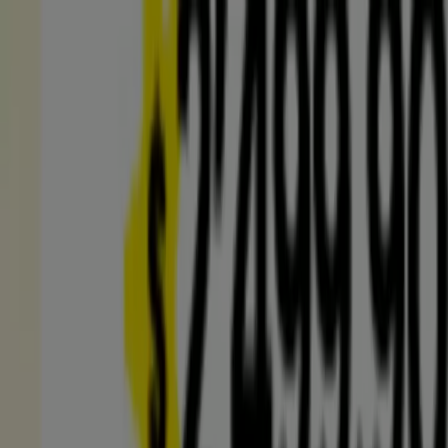
Estás aquí:
Neiva
Destacados
Supermercados
Ropa y
Zapatos
Almacenes
Hogar y Muebles
Informática y
Electrónica
Farmacias, Droguerías y Ópticas
Perfumerías y
Belleza
Restaurantes
Juguetes y Bebés
Deporte
Carros,
Motos y Repuestos
Ferreterías y Construcción
Libros y
Cine
Viajes
Bancos y Seguros
Publicidad
Tiendas Éxito Neiva - Direcciones,