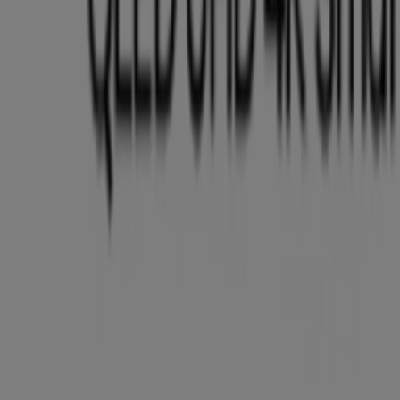
Éxito
Ofertas Éxito
Vence el 10/8
974 m - Neiva
Otros negocios de Supermercados
en Neiva
Éxito
Bienvenido a Tiendeo, tu mejor opción para encontrar
no solo las mejores
ofertas
,
catálogos
y
promociones
,
sino también para descubrir las tiendas más destacadas
en
Neiva
. Durante el mes de
agosto de 2026
, en nuestra
plataforma podrás conocer tanto las últimas novedades
de
Éxito
, una de las marcas más reconocidas, como la