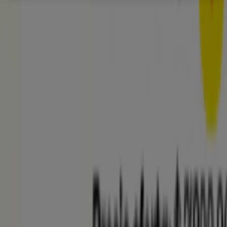
Éxito
CL. 15 SUR #10 - 23, Neiva
3.8 km