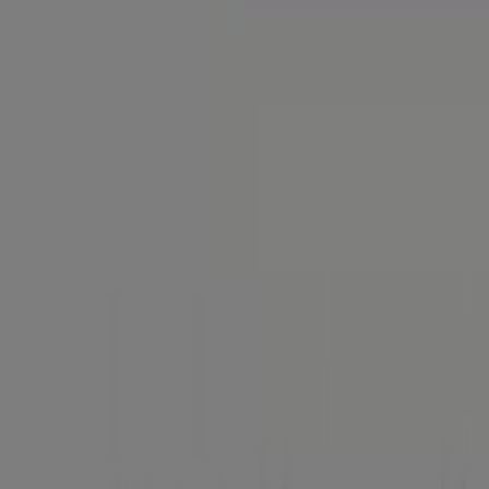
Tiendeo forma parte de Shopfully, la empresa
tecnológica que está reinventando las compras locales
en todo el mundo.
Tiendeo
¿Qué hacemos?
Soluciones para empresas
Noticias y prensa