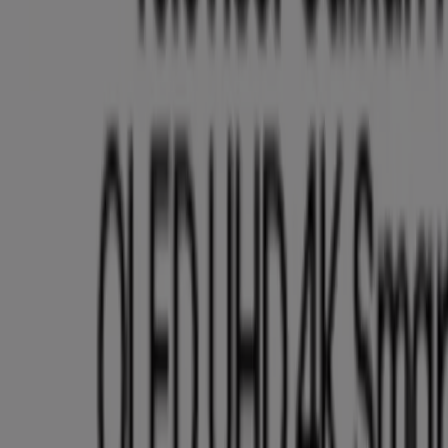
Vence el 21/8
974 m - Neiva
Vence hoy
Éxito
Ahorra ahora con nuestras ofertas
Vence hoy
974 m - Neiva
Vence hoy
Éxito
Ofertas exclusivas para nuestros clientes
Vence hoy
974 m - Neiva
Nuevo