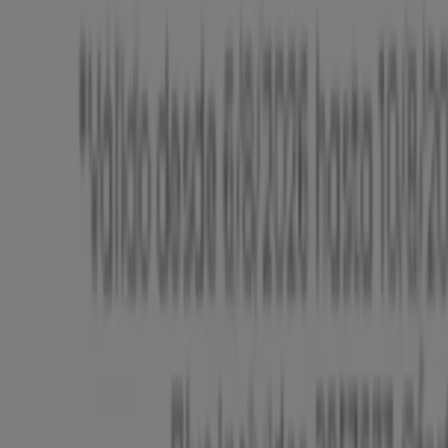
Trabaja con nosotros
Contáctanos
Contacto comercial y de marketing
Tienda mal colocada en el mapa
Notificar un folleto
¿Encontraste un problema en la web o en la
aplicación?
Índices
Marcas
Marcas locales
Negocios
Negocios cercanos