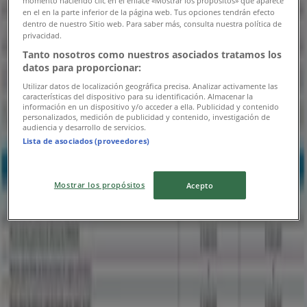
momento haciendo clic en el enlace «Mostrar los propósitos» que aparece
en el en la parte inferior de la página web. Tus opciones tendrán efecto
El Plan de Ahorro Ideal
dentro de nuestro Sitio web. Para saber más, consulta nuestra política de
privacidad.
Tanto nosotros como nuestros asociados tratamos los
Vence el 31/12
datos para proporcionar:
Utilizar datos de localización geográfica precisa. Analizar activamente las
características del dispositivo para su identificación. Almacenar la
información en un dispositivo y/o acceder a ella. Publicidad y contenido
Banco Union
personalizados, medición de publicidad y contenido, investigación de
audiencia y desarrollo de servicios.
Lista de asociados (proveedores)
Tarifas Ano 2026
Vence el 31/12
710 m - Medellín
Mostrar los propósitos
Acepto
Publicidad