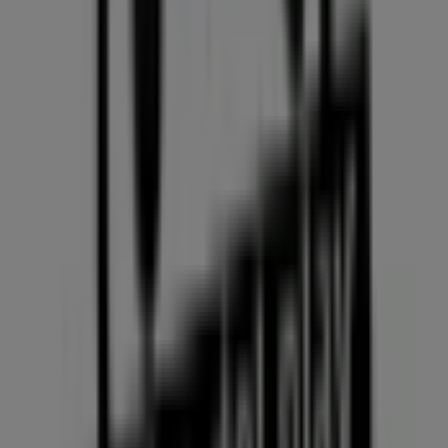
129 m
BBVA
CIRCULAR 73A No. 34A-96 LOCAL 101, Medellín
140 m
Otros negocios de Informática y
Electrónica en Medellín
Clínica del Play
Bienvenido a la tienda de
Clínica del Play
en Tiendeo,
donde podrás descubrir las mejores
ofertas
,