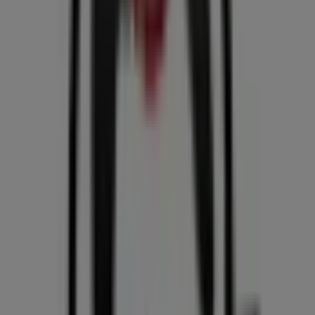
Cl. 39 #52-39, Medellín, Antioquia, Medellín
26 m
Cerrado
Offcorss
Cra. 52 #29a221 Local 101B, Medellín
106 m
AKT
Calle 41 # 51-15, Medellín