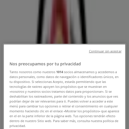
10-1, Medellín - Teléfono, Horario y
Rebajas
Tiendeo en Medellín
»
Ofertas de Informática y Electrónica en Medellín
»
Clínica del Play en Medellín
»
Continuar sin aceptar
Clínica del Play | Las Vegas # 10-1
Nos preocupamos por tu privacidad
Mapa
Tel:(034)4036950
Mapa
Tel:(034)4036950
Tanto nosotros como nuestros
1014
socios almacenamos y accedemos a
datos personales, como datos de navegación o identificadores únicos, en
Estamos a punto de publicar ofertas de Clínica del Play
tu dispositivo. Si seleccionas Acepto, estarás permitiendo que las
tecnologías de rastreo apoyen los propósitos que se muestran en
«nosotros y nuestros socios tratamos datos para proporcionar». Si se
Publicidad
deshabilitan los rastreadores, parte del contenido y los anuncios que ves
podrían dejar de ser relevantes para ti. Puedes volver a acceder a este
menú para cambiar tus opciones o retirar el consentimiento en cualquier
momento haciendo clic en el enlace «Mostrar los propósitos» que aparece
en el en la parte inferior de la página web. Tus opciones tendrán efecto
dentro de nuestro Sitio web. Para saber más, consulta nuestra política de
privacidad.