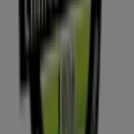
de
Clínica del Play
en
Medellín
. ¡Visítanos y empieza a
ahorrar hoy mismo!
Más información de Clínica del Play
Ver otras tiendas de
Clínica del Play en Medellín
Publicidad