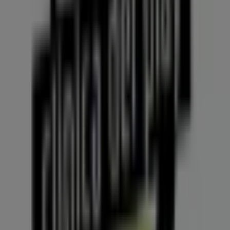
promociones
y
catálogos
de esta destacada marca del
sector de
Informática y Electrónica
. Nuestra tienda
física está ubicada en
Las Vegas # 10-1
,
Medellín
, y en
ella encontrarás una amplia gama de productos de
calidad que te permitirán ahorrar durante todo el
agosto de 2026
.
En Tiendeo te ofrecemos toda la información actualizada
sobre
Clínica del Play
, como los horarios de apertura,
las ofertas exclusivas y la ubicación exacta de la tienda
en
Las Vegas # 10-1
. Además, tendrás acceso a los
últimos catálogos de
Clínica del Play
, donde podrás
descubrir las promociones más recientes y aprovechar
grandes descuentos en productos de
Informática y
Electrónica
para tus compras en
Medellín
.
No pierdas la oportunidad de visitar la tienda de
Clínica
del Play
en
Las Vegas # 10-1
para disfrutar de una
experiencia de compra completa. Te invitamos a
explorar las promociones que tenemos para ti este
agosto
y mantenerte informado de las mejores ofertas