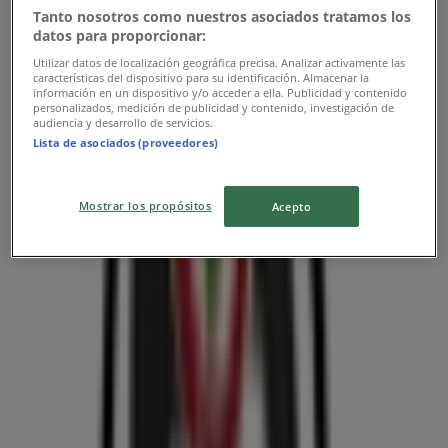
Tanto nosotros como nuestros asociados tratamos los
datos para proporcionar:
Utilizar datos de localización geográfica precisa. Analizar activamente las
características del dispositivo para su identificación. Almacenar la
información en un dispositivo y/o acceder a ella. Publicidad y contenido
personalizados, medición de publicidad y contenido, investigación de
audiencia y desarrollo de servicios.
Lista de asociados (proveedores)
Las tiendas más cercanas
Mostrar los propósitos
Acepto
Suzuki
Carrera 52 No. 40-23, Medellín
13 m
Mundimotos