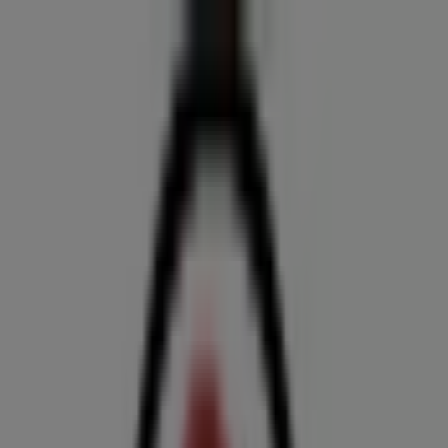
Estás aquí:
Medellín
Destacados
Supermercados
Ropa y
Zapatos
Almacenes
Hogar y Muebles
Informática y
Electrónica
Farmacias, Droguerías y Ópticas
Perfumerías y
Belleza
Restaurantes
Juguetes y Bebés
Deporte
Carros,
Motos y Repuestos
Ferreterías y Construcción
Libros y
Cine
Viajes
Bancos y Seguros
Publicidad
Tienda Clínica del Play | Las Vegas #