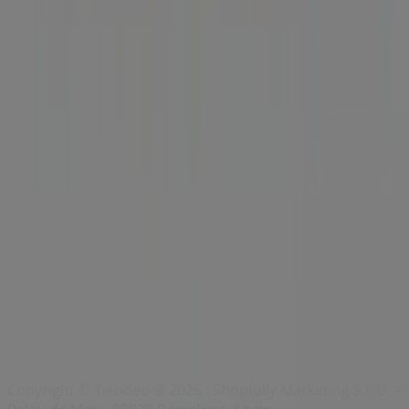
Índices
Marcas
Marcas locales
Negocios
Negocios cercanos
Productos
Productos locales
Ciudades
Descargar la app Tiendeo
Copyright © Tiendeo ® 2026 · Shopfully Marketing S.L.U. –