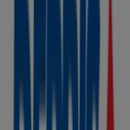
Farmacenter
Cl.18 # 2-19(B.obrero), Ipiales
56 m
Farmacenter
Cr.5 # 13-52 Parq. San Felipe, Ipiales
93 m
Koaj