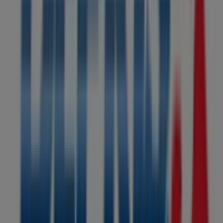
compra completa. Te invitamos a explorar las
promociones que tenemos para ti este
agosto
y
mantenerte informado de las mejores ofertas de
Deprisa
en
Ipiales
. ¡Visítanos y empieza a ahorrar hoy
mismo!
Más información de Deprisa
Ver otras tiendas de Deprisa
en Ipiales
Publicidad