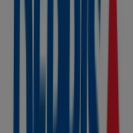
Calle 13 # 5 53, Ipiales
110 m
Abierto
Sisley
Cra 6 . 12 -36 IPIALES, Ipiales
141 m
Abierto
Otros negocios de Libros y Cine en
Ipiales