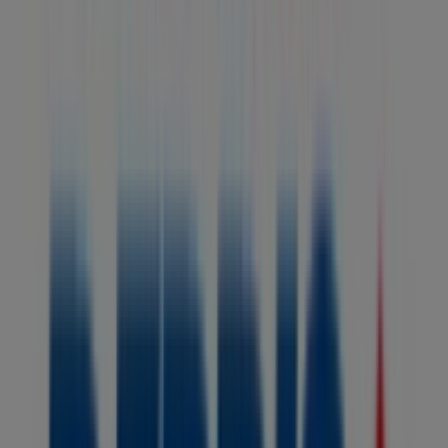
Las tiendas más cercanas
Gef
Calle 13 # 5 - 53 Plaza la Pola., Ipiales
42 m