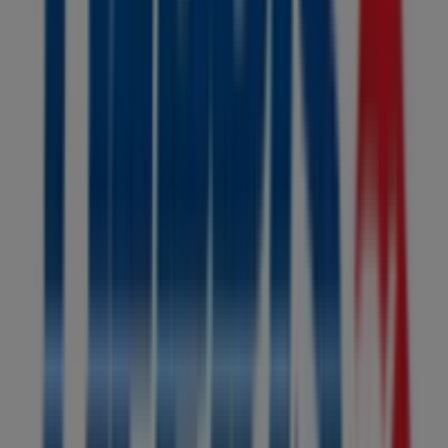
Deprisa
Bienvenido a la tienda de
Deprisa
en Tiendeo, donde
podrás descubrir las mejores
ofertas
,
promociones
y
catálogos
de esta destacada marca del sector de
Libros
y Cine
. Nuestra tienda física está ubicada en
cl 16 no. 6 -
51
,
Ipiales
, y en ella encontrarás una amplia gama de
productos de calidad que te permitirán ahorrar durante
todo el
agosto de 2026
.
En Tiendeo te ofrecemos toda la información actualizada
sobre
Deprisa
, como los horarios de apertura, las
ofertas exclusivas y la ubicación exacta de la tienda en
cl
16 no. 6 - 51
. Además, tendrás acceso a los últimos
catálogos de
Deprisa
, donde podrás descubrir las
promociones más recientes y aprovechar grandes
descuentos en productos de
Libros y Cine
para tus
compras en
Ipiales
.
No pierdas la oportunidad de visitar la tienda de
Deprisa
en
cl 16 no. 6 - 51
para disfrutar de una experiencia de