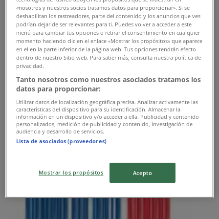
«nosotros y nuestros socios tratamos datos para proporcionar». Si se
08:00 - 12:00
14:00 - 18:00
deshabilitan los rastreadores, parte del contenido y los anuncios que ves
Martes
podrían dejar de ser relevantes para ti. Puedes volver a acceder a este
08:00 - 12:00
14:00 - 18:00
menú para cambiar tus opciones o retirar el consentimiento en cualquier
Miércoles
momento haciendo clic en el enlace «Mostrar los propósitos» que aparece
en el en la parte inferior de la página web. Tus opciones tendrán efecto
08:00 - 12:00
14:00 - 18:00
dentro de nuestro Sitio web. Para saber más, consulta nuestra política de
Jueves
privacidad.
08:00 - 12:00
14:00 - 18:00
Tanto nosotros como nuestros asociados tratamos los
Viernes
datos para proporcionar:
08:00 - 12:00
14:00 - 18:00
Utilizar datos de localización geográfica precisa. Analizar activamente las
Sábado
características del dispositivo para su identificación. Almacenar la
08:00 - 00:00
información en un dispositivo y/o acceder a ella. Publicidad y contenido
personalizados, medición de publicidad y contenido, investigación de
audiencia y desarrollo de servicios.
Mapa
Lista de asociados (proveedores)
Abierto
Hasta las 18:00
Mostrar los propósitos
Acepto
Domingo
Cerrado