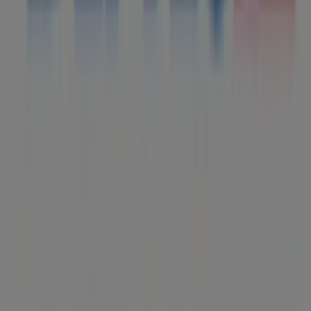
en todo el mundo.
Tiendeo
¿Qué hacemos?
Soluciones para empresas
Noticias y prensa
Trabaja con nosotros
Contáctanos
Contacto comercial y de marketing
Tienda mal colocada en el mapa
Notificar un folleto
¿Encontraste un problema en la web o en la
aplicación?