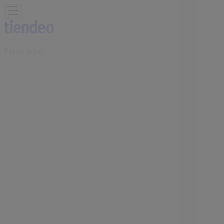
Estás aquí:
Ipiales
Destacados
Supermercados
Ropa y
Zapatos
Almacenes
Hogar y Muebles
Informática y
Electrónica
Farmacias, Droguerías y Ópticas
Perfumerías y
Belleza
Restaurantes
Juguetes y Bebés
Deporte
Carros,
Motos y Repuestos
Ferreterías y Construcción
Libros y
Cine
Viajes
Bancos y Seguros
Publicidad
Tienda Deprisa | cl 16 no. 6 - 51,