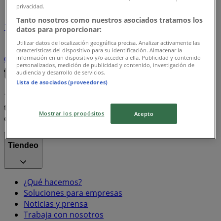
privacidad.
Tanto nosotros como nuestros asociados tratamos los
1
datos para proporcionar:
Utilizar datos de localización geográfica precisa. Analizar activamente las
Supermercados
arroz
Farmacias, Droguerías y
características del dispositivo para su identificación. Almacenar la
información en un dispositivo y/o acceder a ella. Publicidad y contenido
Ópticas
Ropa y Zapatos
celulares
televisores
personalizados, medición de publicidad y contenido, investigación de
audiencia y desarrollo de servicios.
Lista de asociados (proveedores)
Tiendeo forma parte de Shopfully, la empresa
tecnológica que está reinventando las compras locales
Mostrar los propósitos
Acepto
en todo el mundo.
Tiendeo
¿Qué hacemos?
Soluciones para empresas
Noticias y prensa
Trabaja con nosotros