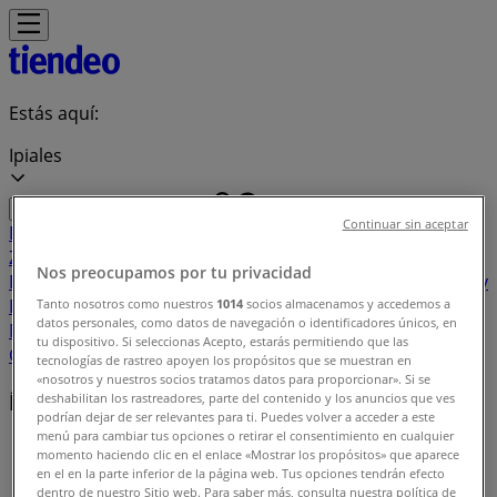
Estás aquí:
Ipiales
Continuar sin aceptar
Destacados
Supermercados
Ropa y
Zapatos
Almacenes
Hogar y Muebles
Informática y
Nos preocupamos por tu privacidad
Electrónica
Farmacias, Droguerías y Ópticas
Perfumerías y
Belleza
Restaurantes
Juguetes y Bebés
Deporte
Carros,
Tanto nosotros como nuestros
1014
socios almacenamos y accedemos a
datos personales, como datos de navegación o identificadores únicos, en
Motos y Repuestos
Ferreterías y Construcción
Libros y
tu dispositivo. Si seleccionas Acepto, estarás permitiendo que las
Cine
Viajes
Bancos y Seguros
tecnologías de rastreo apoyen los propósitos que se muestran en
«nosotros y nuestros socios tratamos datos para proporcionar». Si se
Índice de ofertas en Ipiales
deshabilitan los rastreadores, parte del contenido y los anuncios que ves
podrían dejar de ser relevantes para ti. Puedes volver a acceder a este
menú para cambiar tus opciones o retirar el consentimiento en cualquier
Tiendeo en Ipiales
»
momento haciendo clic en el enlace «Mostrar los propósitos» que aparece
en el en la parte inferior de la página web. Tus opciones tendrán efecto
Índice de ofertas
dentro de nuestro Sitio web. Para saber más, consulta nuestra política de