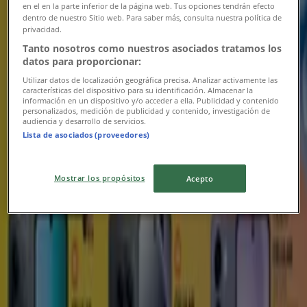
en el en la parte inferior de la página web. Tus opciones tendrán efecto
Calle 50 # 53 – 65, Medellín
dentro de nuestro Sitio web. Para saber más, consulta nuestra política de
privacidad.
Tanto nosotros como nuestros asociados tratamos los
datos para proporcionar:
Full Hogar
Utilizar datos de localización geográfica precisa. Analizar activamente las
características del dispositivo para su identificación. Almacenar la
información en un dispositivo y/o acceder a ella. Publicidad y contenido
Calle 50 # 53 – 49, Medellín
personalizados, medición de publicidad y contenido, investigación de
audiencia y desarrollo de servicios.
Lista de asociados (proveedores)
Full Hogar
Mostrar los propósitos
Acepto
Calle 49 # 131 Sur, Caldas Antioquia
Publicidad